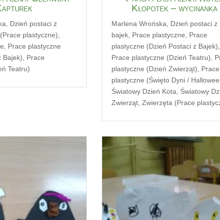
Kapturek
Kłopotek – wycinanka
ka
,
Dzień postaci z
Marlena Wrońska
,
Dzień postaci z
 (Prace plastyczne)
,
bajek
,
Prace plastyczne
,
Prace
ne
,
Prace plastyczne
plastyczne (Dzień Postaci z Bajek)
z Bajek)
,
Prace
Prace plastyczne (Dzień Teatru)
,
P
eń Teatru)
plastyczne (Dzień Zwierząt)
,
Prace
plastyczne (Święto Dyni / Hallowee
Światowy Dzień Kota
,
Światowy Dz
Zwierząt
,
Zwierzęta (Prace plastyc