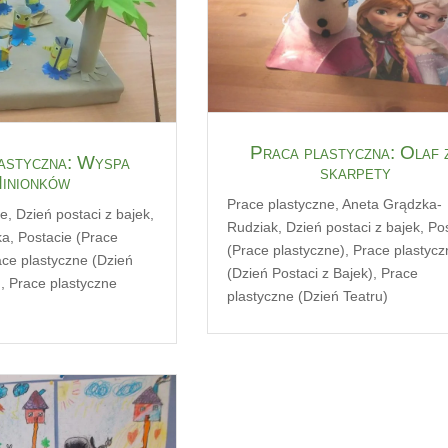
Praca plastyczna: Olaf 
astyczna: Wyspa
skarpety
inionków
Prace plastyczne
,
Aneta Grądzka-
ne
,
Dzień postaci z bajek
,
Rudziak
,
Dzień postaci z bajek
,
Po
ka
,
Postacie (Prace
(Prace plastyczne)
,
Prace plastycz
ce plastyczne (Dzień
(Dzień Postaci z Bajek)
,
Prace
)
,
Prace plastyczne
plastyczne (Dzień Teatru)