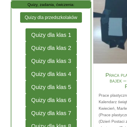
Quizy, zadania, ćwiczenia:
Quizy dla przedszkolaków
Quizy dla klas 1
Quizy dla klas 2
Quizy dla klas 3
Quizy dla klas 4
Praca pla
bajek –
Quizy dla klas 5
Prace plastycz
Quizy dla klas 6
Kalendarz świąt
Kwiecień
,
Marl
Quizy dla klas 7
(Prace plastycz
(Dzień Postaci 
Quizy dla klas 8