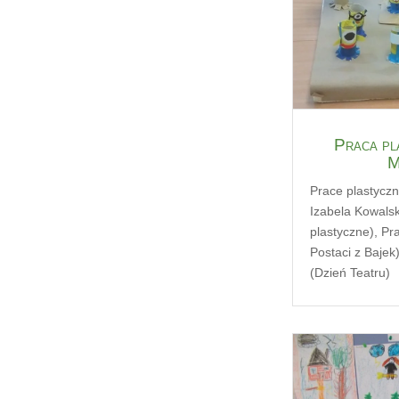
Praca pl
M
Prace plastycz
Izabela Kowals
plastyczne)
,
Pra
Postaci z Bajek
(Dzień Teatru)