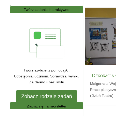
Twórz zadania interaktywne
Twórz szybciej z pomocą AI.
Dekoracja s
Udostępniaj uczniom. Sprawdzaj wyniki.
Za darmo • bez limitu
Małgorzata Wo
Prace plastycz
Zobacz rodzaje zadań
(Dzień Teatru)
Zapisz się na newsletter