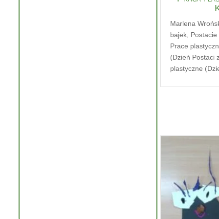
Marlena Wrońs
bajek
,
Postacie
Prace plastycz
(Dzień Postaci 
plastyczne (Dzi