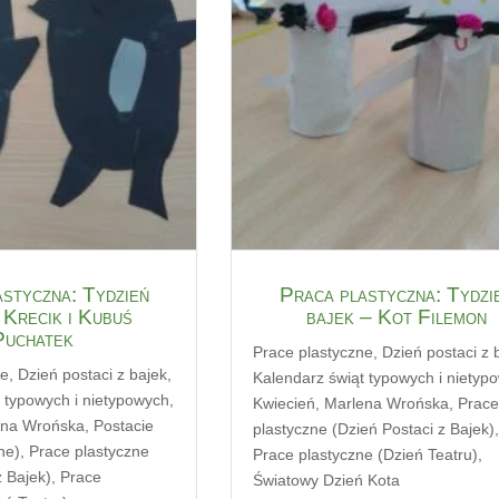
styczna: Tydzień
Praca plastyczna: Tydzi
 Krecik i Kubuś
bajek – Kot Filemon
Puchatek
Prace plastyczne
,
Dzień postaci z 
ne
,
Dzień postaci z bajek
,
Kalendarz świąt typowych i nietyp
 typowych i nietypowych
,
Kwiecień
,
Marlena Wrońska
,
Prac
ena Wrońska
,
Postacie
plastyczne (Dzień Postaci z Bajek)
ne)
,
Prace plastyczne
Prace plastyczne (Dzień Teatru)
,
z Bajek)
,
Prace
Światowy Dzień Kota