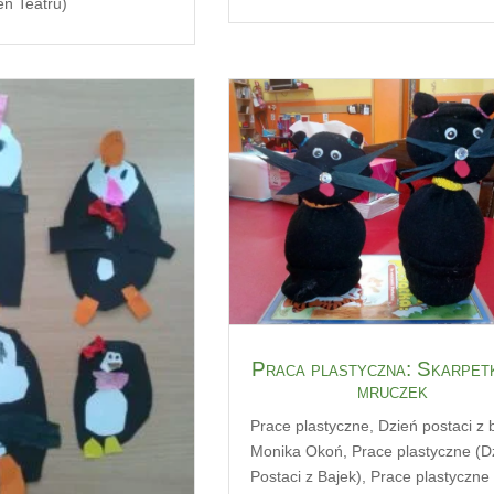
eń Teatru)
Praca plastyczna: Skarpe
mruczek
Prace plastyczne
,
Dzień postaci z 
Monika Okoń
,
Prace plastyczne (D
Postaci z Bajek)
,
Prace plastyczne