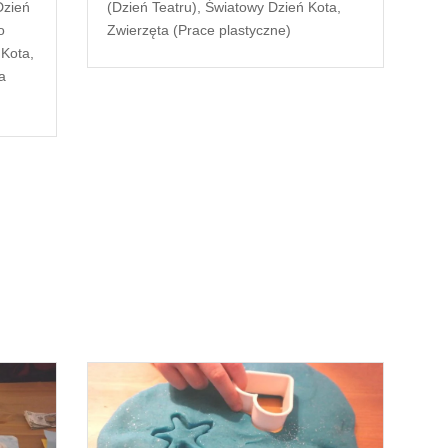
Dzień
(Dzień Teatru)
,
Światowy Dzień Kota
,
o
Zwierzęta (Prace plastyczne)
 Kota
,
a