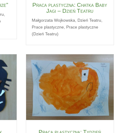
rze”
Praca plastyczna: Chatka Baby
Jagi – Dzień Teatru
ru
,
Małgorzata Wojkowska
,
Dzień Teatru
,
e
Prace plastyczne
,
Prace plastyczne
(Dzień Teatru)
k
Praca plastyczna: Tydzień