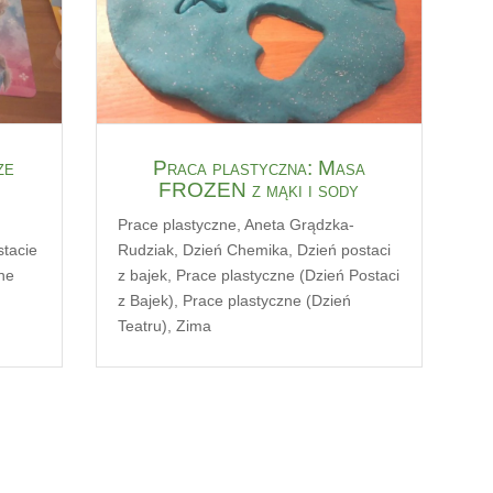
ze
Praca plastyczna: Masa
FROZEN z mąki i sody
Prace plastyczne
,
Aneta Grądzka-
stacie
Rudziak
,
Dzień Chemika
,
Dzień postaci
ne
z bajek
,
Prace plastyczne (Dzień Postaci
z Bajek)
,
Prace plastyczne (Dzień
Teatru)
,
Zima