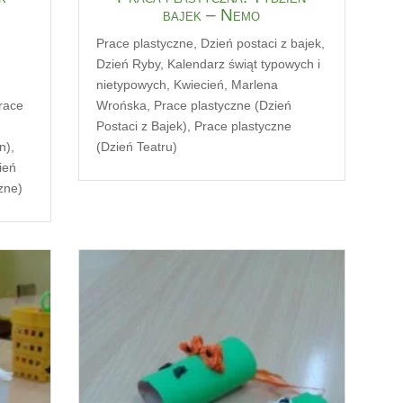
bajek – Nemo
Prace plastyczne
,
Dzień postaci z bajek
,
Dzień Ryby
,
Kalendarz świąt typowych i
,
nietypowych
,
Kwiecień
,
Marlena
race
Wrońska
,
Prace plastyczne (Dzień
Postaci z Bajek)
,
Prace plastyczne
n)
,
(Dzień Teatru)
ień
zne)