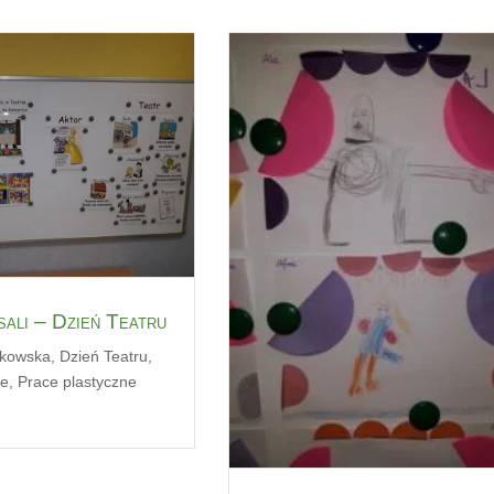
ali – Dzień Teatru
jkowska
,
Dzień Teatru
,
ne
,
Prace plastyczne