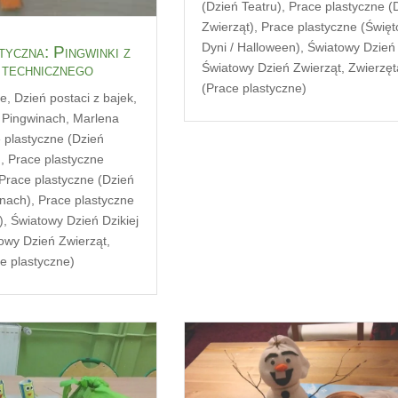
(Dzień Teatru)
,
Prace plastyczne (
Zwierząt)
,
Prace plastyczne (Święt
Dyni / Halloween)
,
Światowy Dzień
tyczna: Pingwinki z
Światowy Dzień Zwierząt
,
Zwierzęt
 technicznego
(Prace plastyczne)
ne
,
Dzień postaci z bajek
,
 Pingwinach
,
Marlena
 plastyczne (Dzień
)
,
Prace plastyczne
Prace plastyczne (Dzień
inach)
,
Prace plastyczne
)
,
Światowy Dzień Dzikiej
owy Dzień Zwierząt
,
e plastyczne)