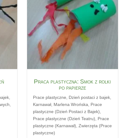
eń
Praca plastyczna: Smok z rolki
po papierze
bajek
,
Prace plastyczne
,
Dzień postaci z bajek
,
owych
,
Karnawał
,
Marlena Wrońska
,
Prace
e
plastyczne (Dzień Postaci z Bajek)
,
,
Prace plastyczne (Dzień Teatru)
,
Prace
plastyczne (Karnawał)
,
Zwierzęta (Prace
plastyczne)