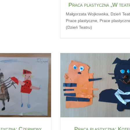
Praca plastyczna „W teat
Małgorzata Wojkowska
,
Dzień Teat
Prace plastyczne
,
Prace plastyczn
(Dzień Teatru)
styczna: Czerwony
Praca plastyczna: Kote