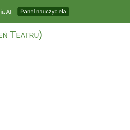
Panel nauczyciela
ia AI
eń Teatru)