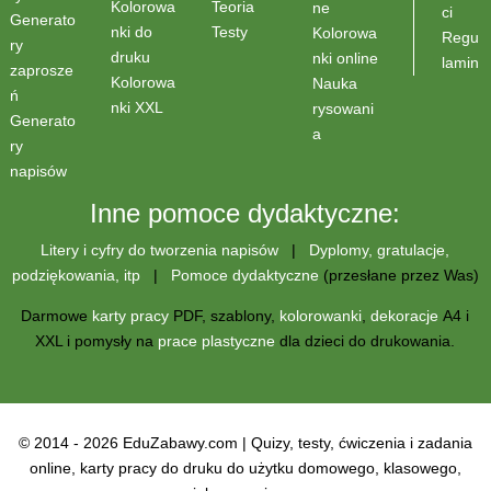
Teoria
Kolorowa
ne
ci
Generato
Testy
nki do
Kolorowa
Regu
ry
druku
nki online
lamin
zaprosze
Kolorowa
Nauka
ń
nki XXL
rysowani
Generato
a
ry
napisów
Inne pomoce dydaktyczne:
Litery i cyfry do tworzenia napisów
|
Dyplomy, gratulacje,
podziękowania, itp
|
Pomoce dydaktyczne
(przesłane przez Was)
Darmowe
karty pracy
PDF, szablony,
kolorowanki
,
dekoracje
A4 i
XXL i pomysły na
prace plastyczne
dla dzieci do drukowania.
© 2014 - 2026 EduZabawy.com | Quizy, testy, ćwiczenia i zadania
online, karty pracy do druku do użytku domowego, klasowego,