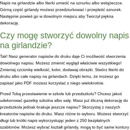
Napis na girlandzie albo literki umieść na sznurku albo wstążeczce.
Górną część girlandy możesz przedziurkować i przepleść sznurek.
Następnie powieś go w dowolnym miejscu aby Tworzył piękna
dekorację.
Czy mogę stworzyć dowolny napis
na girlandzie?
Tak! Nasz generator napisów do druku daje Ci możliwość stworzenia
dowolnego napisu. Możesz zmienić wygląd właściwie wszystkiego!
Zmieniaj czcionkę wielkość, kolor, dodawaj obrazki. Stwórz literki do
druku albo całe napisy na girlandach. Dzięki temu, że możesz go
zapisać jako PDF możesz korzystać z niego wielokrotnie.
Przed Tobą przestawienie w szkole lub przedszkolu? Chcesz jakoś
udekorować gazetkę szkolna albo salę. Masz już śliczną dekorację do
przedszkola jednak brakuje jeszcze napisu? Skorzystaj z naszych
kreatorów napisów do druku. Masz różne to wyboru. Możesz stworzyć
długi lub krótki napis wykorzystując jeden z 250 bezpłatnych
szablonów. Możesz wybrać kształt girlandy, mogą to być same kontury