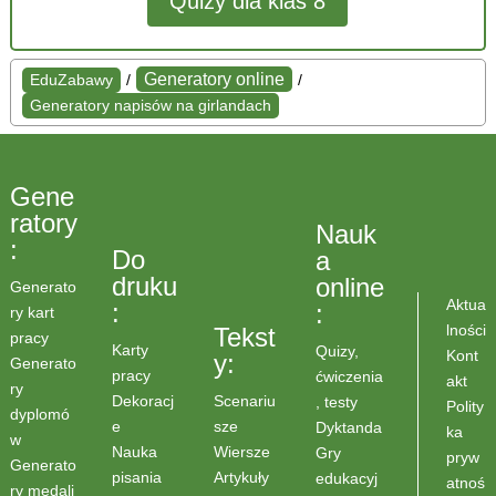
Quizy dla klas 8
Generatory online
EduZabawy
/
/
Generatory napisów na girlandach
Gene
ratory
Nauk
:
Do
a
druku
online
Generato
Aktua
:
:
ry kart
lności
Tekst
pracy
Karty
Quizy,
Kont
y:
Generato
pracy
ćwiczenia
akt
ry
Scenariu
Dekoracj
, testy
Polity
dyplomó
sze
e
Dyktanda
ka
w
Wiersze
Nauka
Gry
pryw
Generato
Artykuły
pisania
edukacyj
atnoś
ry medali