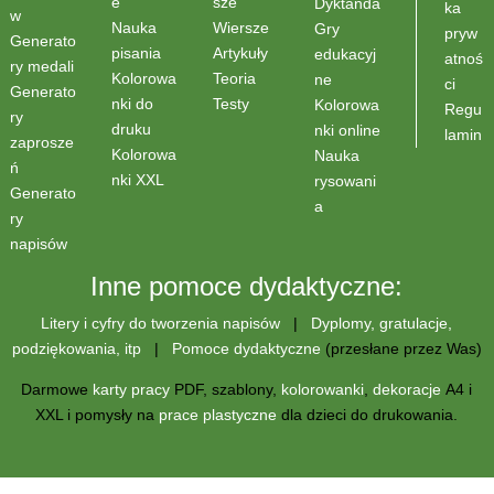
sze
e
Dyktanda
ka
w
Wiersze
Nauka
Gry
pryw
Generato
Artykuły
pisania
edukacyj
atnoś
ry medali
Teoria
Kolorowa
ne
ci
Generato
Testy
nki do
Kolorowa
Regu
ry
druku
nki online
lamin
zaprosze
Kolorowa
Nauka
ń
nki XXL
rysowani
Generato
a
ry
napisów
Inne pomoce dydaktyczne:
Litery i cyfry do tworzenia napisów
|
Dyplomy, gratulacje,
podziękowania, itp
|
Pomoce dydaktyczne
(przesłane przez Was)
Darmowe
karty pracy
PDF, szablony,
kolorowanki
,
dekoracje
A4 i
XXL i pomysły na
prace plastyczne
dla dzieci do drukowania.