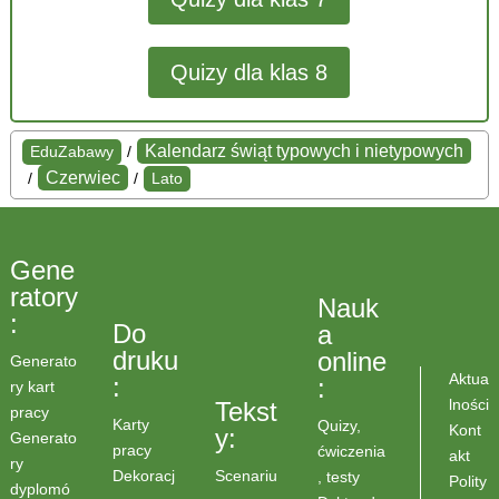
Quizy dla klas 8
Kalendarz świąt typowych i nietypowych
EduZabawy
/
Czerwiec
/
/
Lato
Gene
ratory
Nauk
:
Do
a
druku
online
Generato
Aktua
:
:
ry kart
lności
Tekst
pracy
Karty
Quizy,
Kont
y:
Generato
pracy
ćwiczenia
akt
ry
Scenariu
Dekoracj
, testy
Polity
dyplomó