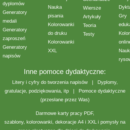
dyplomów
Nauka
Dykt
Wiersze
Generatory
pisania
Gry
Artykuły
medali
Kolorowanki
eduk
Teoria
Generatory
do druku
Kolo
Testy
zaproszeń
Kolorowanki
onlin
Generatory
XXL
Nauk
napisów
ryso
Inne pomoce dydaktyczne:
Litery i cyfry do tworzenia napisów
|
Dyplomy,
gratulacje, podziękowania, itp
|
Pomoce dydaktyczne
(przesłane przez Was)
Darmowe
karty pracy
PDF,
szablony,
kolorowanki
,
dekoracje
A4 i XXL i pomysły na