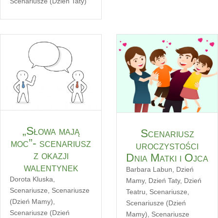
Scenariusze (Dzień Taty)
„Słowa mają
Scenariusz
moc”- scenariusz
uroczystości
z okazji
Dnia Matki i Ojca
walentynek
Barbara Labun
,
Dzień
Dorota Kluska
,
Mamy
,
Dzień Taty
,
Dzień
Scenariusze
,
Scenariusze
Teatru
,
Scenariusze
,
(Dzień Mamy)
,
Scenariusze (Dzień
Scenariusze (Dzień
Mamy)
,
Scenariusze