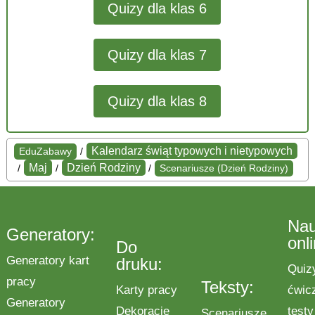
Quizy dla klas 6
Quizy dla klas 7
Quizy dla klas 8
Kalendarz świąt typowych i nietypowych
EduZabawy
/
Maj
Dzień Rodziny
/
/
/
Scenariusze (Dzień Rodziny)
Na
Generatory:
onl
Do
Generatory kart
druku:
Quiz
pracy
Teksty:
Karty pracy
ćwic
Generatory
Dekoracje
testy
Scenariusze