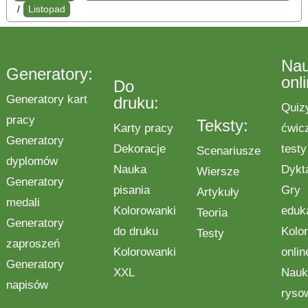
/
Listopad
Na
Generatory:
onl
Do
Generatory kart
druku:
Quiz
pracy
Teksty:
Karty pracy
ćwic
Generatory
Dekoracje
testy
Scenariusze
dyplomów
Nauka
Dykt
Wiersze
Generatory
pisania
Gry
Artykuły
medali
Kolorowanki
eduk
Teoria
Generatory
do druku
Kolo
Testy
zaproszeń
Kolorowanki
onlin
Generatory
XXL
Nauk
napisów
ryso