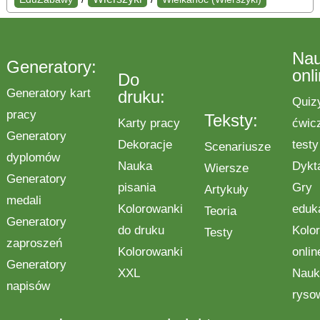
Na
Generatory:
onl
Do
Generatory kart
druku:
Quiz
pracy
Teksty:
Karty pracy
ćwic
Generatory
Dekoracje
testy
Scenariusze
dyplomów
Nauka
Dykt
Wiersze
Generatory
pisania
Gry
Artykuły
medali
Kolorowanki
eduk
Teoria
Generatory
do druku
Kolo
Testy
zaproszeń
Kolorowanki
onlin
Generatory
XXL
Nauk
napisów
ryso