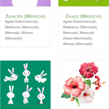
Zajączek (Wierszyk)
Zające (Wierszyk)
Agata Dziechciarczyk
,
Agata Dziechciarczyk
,
Wielkanoc (Wierszyki)
,
Wielkanoc (Wierszyki)
,
Wierszyki
,
Wiosna
Wierszyki
,
Wierszyki
(Wierszyki)
(Dzień Marchewki)
,
Wiosna (Wierszyki)