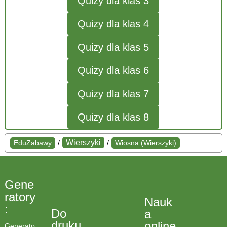
Quizy dla klas 3
Quizy dla klas 4
Quizy dla klas 5
Quizy dla klas 6
Quizy dla klas 7
Quizy dla klas 8
Wierszyki
EduZabawy
/
/
Wiosna (Wierszyki)
Gene
ratory
Nauk
:
Do
a
druku
online
Generato