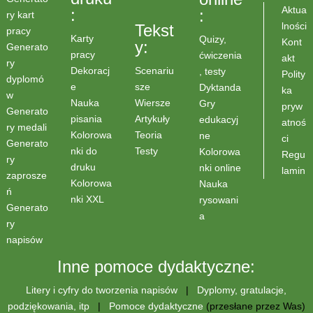
Aktua
:
:
ry kart
lności
Tekst
pracy
Karty
Quizy,
Kont
y:
Generato
pracy
ćwiczenia
akt
ry
Scenariu
Dekoracj
, testy
Polity
dyplomó
sze
e
Dyktanda
ka
w
Wiersze
Nauka
Gry
pryw
Generato
Artykuły
pisania
edukacyj
atnoś
ry medali
Teoria
Kolorowa
ne
ci
Generato
Testy
nki do
Kolorowa
Regu
ry
druku
nki online
lamin
zaprosze
Kolorowa
Nauka
ń
nki XXL
rysowani
Generato
a
ry
napisów
Inne pomoce dydaktyczne:
Litery i cyfry do tworzenia napisów
|
Dyplomy, gratulacje,
podziękowania, itp
|
Pomoce dydaktyczne
(przesłane przez Was)