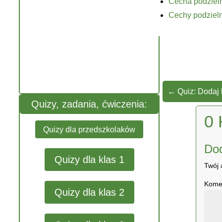
Cecha podzieln
Cechy podzieln
←
Quiz: Dodaj 
Quizy, zadania, ćwiczenia:
0 
Quizy dla przedszkolaków
Do
Quizy dla klas 1
Twój 
Kome
Quizy dla klas 2