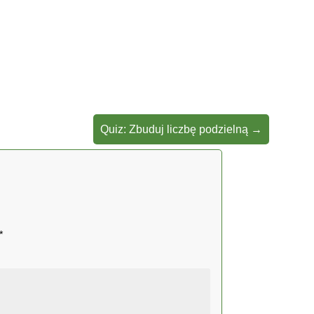
Quiz: Zbuduj liczbę podzielną
→
*