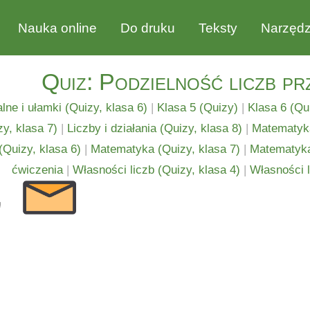
Nauka online
Do druku
Teksty
Narzędz
Quiz: Podzielność liczb prz
lne i ułamki (Quizy, klasa 6)
|
Klasa 5 (Quizy)
|
Klasa 6 (Qu
zy, klasa 7)
|
Liczby i działania (Quizy, klasa 8)
|
Matematyka
Quizy, klasa 6)
|
Matematyka (Quizy, klasa 7)
|
Matematyka
ćwiczenia
|
Własności liczb (Quizy, klasa 4)
|
Własności l