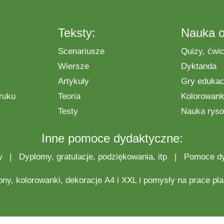
Teksty:
Nauka o
Scenariusze
Quizy, ćwic
Wiersze
Dyktanda
Artykuły
Gry edukac
ruku
Teoria
Kolorowanki
Testy
Nauka ryso
Inne pomoce dydaktyczne:
w
|
Dyplomy, gratulacje, podziękowania, itp
|
Pomoce d
ony,
kolorowanki
,
dekoracje
A4 i XXL i pomysły na
prace pl