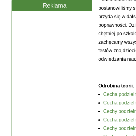
Reklama
postanowiliśmy s
przyda się w dals
poprawności. Dzię
chętniej po szkol
zachęcamy wszyst
testów znajdzieci
odwiedzania nasz
Odrobina teorii:
Cecha podzieln
Cecha podzieln
Cechy podzieln
Cecha podzieln
Cechy podzielno