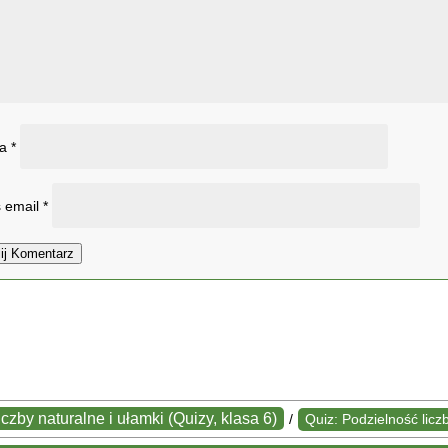
wa
*
 email
*
ij Komentarz
iczby naturalne i ułamki (Quizy, klasa 6)
/
Quiz: Podzielność liczb