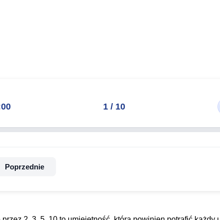
:00
1
/
10
Poprzednie
 przez 2, 3, 5, 10 to umiejętność, którą powinien potrafić każdy