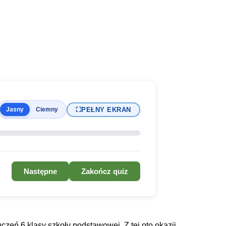
⛶
PEŁNY EKRAN
Jasny
Ciemny
Następne
Zakończ quiz
 uczeń 6 klasy szkoły podstawowej. Z tej oto okazji