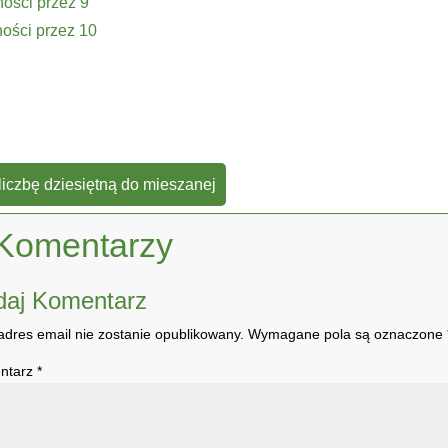
ości przez 9
ości przez 10
liczbę dziesiętną do mieszanej
Komentarzy
daj Komentarz
adres email nie zostanie opublikowany.
Wymagane pola są oznaczone
ntarz
*