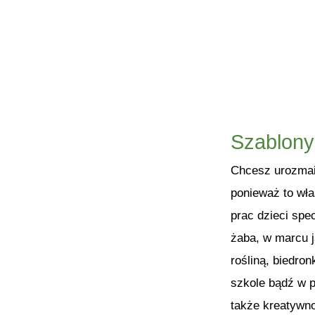
Szablony
Chcesz urozmaic
ponieważ to wł
prac dzieci spe
żaba, w marcu ja
rośliną, biedro
szkole bądź w p
także kreatywno