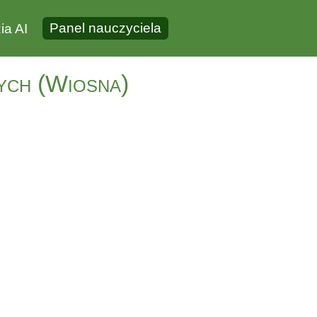
Panel nauczyciela
ia AI
ych (Wiosna)