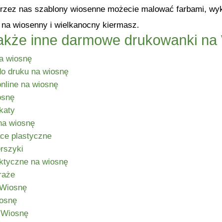
zez nas szablony wiosenne możecie malować farbami, wyklej
e na wiosenny i wielkanocny kiermasz.
akże inne darmowe drukowanki na
na wiosnę
do druku na wiosnę
nline na wiosnę
osnę
katy
na wiosnę
ce plastyczne
rszyki
ktyczne na wiosnę
raże
 Wiosnę
osnę
 Wiosnę