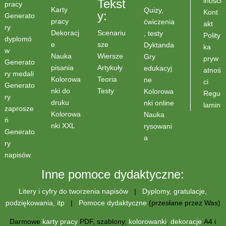
lności
Tekst
pracy
Karty
Quizy,
Kont
y:
Generato
pracy
ćwiczenia
akt
ry
Scenariu
Dekoracj
, testy
Polity
dyplomó
sze
e
Dyktanda
ka
w
Wiersze
Nauka
Gry
pryw
Generato
Artykuły
pisania
edukacyj
atnoś
ry medali
Teoria
Kolorowa
ne
ci
Generato
Testy
nki do
Kolorowa
Regu
ry
druku
nki online
lamin
zaprosze
Kolorowa
Nauka
ń
nki XXL
rysowani
Generato
a
ry
napisów
Inne pomoce dydaktyczne:
Litery i cyfry do tworzenia napisów
|
Dyplomy, gratulacje,
podziękowania, itp
|
Pomoce dydaktyczne
(przesłane przez Was)
Darmowe
karty pracy
PDF, szablony,
kolorowanki
,
dekoracje
A4 i