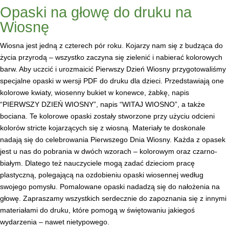
Opaski na głowę do druku na
Wiosnę
Wiosna jest jedną z czterech pór roku. Kojarzy nam się z budząca do
życia przyrodą – wszystko zaczyna się zielenić i nabierać kolorowych
barw. Aby uczcić i urozmaicić Pierwszy Dzień Wiosny przygotowaliśmy
specjalne opaski w wersji PDF do druku dla dzieci. Przedstawiają one
kolorowe kwiaty, wiosenny bukiet w konewce, żabkę, napis
“PIERWSZY DZIEŃ WIOSNY”, napis “WITAJ WIOSNO”, a także
bociana. Te kolorowe opaski zostały stworzone przy użyciu odcieni
kolorów stricte kojarzących się z wiosną. Materiały te doskonale
nadają się do celebrowania Pierwszego Dnia Wiosny. Każda z opasek
jest u nas do pobrania w dwóch wzorach – kolorowym oraz czarno-
białym. Dlatego też nauczyciele mogą zadać dzieciom pracę
plastyczną, polegającą na ozdobieniu opaski wiosennej według
swojego pomysłu. Pomalowane opaski nadadzą się do nałożenia na
głowę. Zapraszamy wszystkich serdecznie do zapoznania się z innymi
materiałami do druku, które pomogą w świętowaniu jakiegoś
wydarzenia – nawet nietypowego.