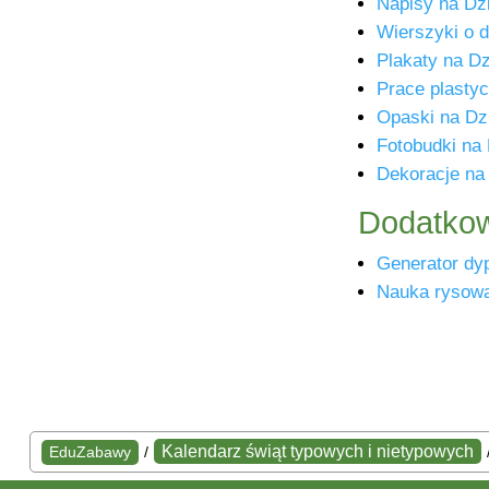
Napisy na Dz
Wierszyki o 
Plakaty na D
Prace plasty
Opaski na Dz
Fotobudki na
Dekoracje na
Dodatkow
Generator dy
Nauka rysowa
Kalendarz świąt typowych i nietypowych
EduZabawy
/