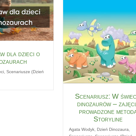
w dla dzieci o
nozaurach
ci
,
Scenariusze (Dzień
Scenariusz: W świec
dinozaurów – zajęci
prowadzone metod
Storyline
Agata Wodyk
,
Dzień Dinozaura
,