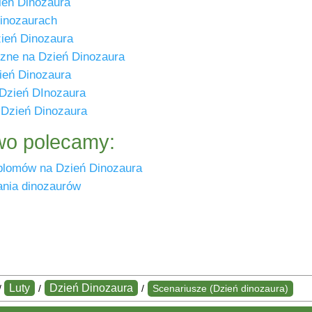
ień Dinozaura
dinozaurach
zień Dinozaura
czne na Dzień Dinozaura
ień Dinozaura
 Dzień DInozaura
 Dzień Dinozaura
o polecamy:
plomów na Dzień Dinozaura
nia dinozaurów
Luty
Dzień Dinozaura
/
/
/
Scenariusze (Dzień dinozaura)