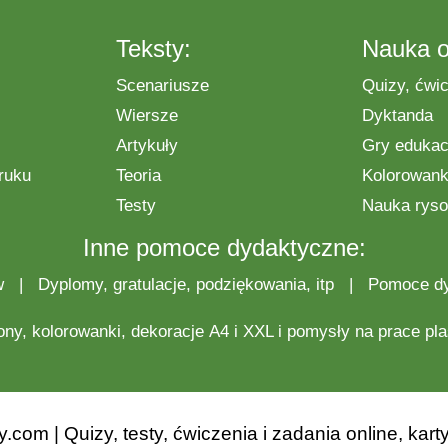
Teksty:
Nauka o
Scenariusze
Quizy, ćwic
Wiersze
Dyktanda
Artykuły
Gry edukac
ruku
Teoria
Kolorowanki
Testy
Nauka ryso
Inne pomoce dydaktyczne:
w
|
Dyplomy, gratulacje, podziękowania, itp
|
Pomoce d
ony,
kolorowanki
,
dekoracje
A4 i XXL i pomysły na
prace pl
om | Quizy, testy, ćwiczenia i zadania online, karty