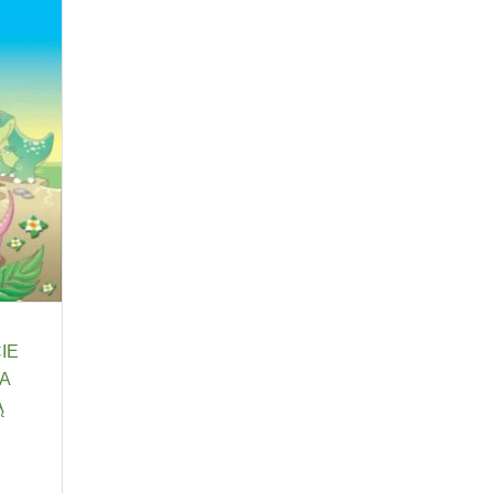
ie
a
ą