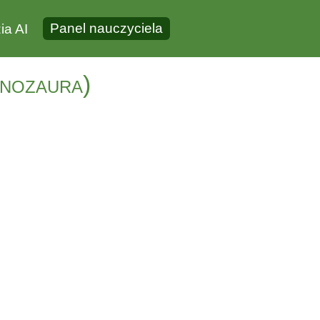
Panel nauczyciela
ia AI
inozaura)