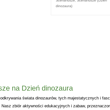
Scenariusze
,
Scenariusze (Dzień
dinozaura)
sze na Dzień dinozaura
dkrywania świata dinozaurów, tych majestatycznych i fascy
. Nasz zbiór aktywności edukacyjnych i zabaw, przeznaczo