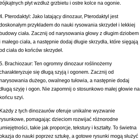
trójkątnych płyt wzdłuż grzbietu i ostre kolce na ogonie.
4. Pterodaktyl: Jako latający dinozaur, Pterodaktyl jest
doskonałym przykładem do nauki rysowania skrzydeł i lekkiej
budowy ciała. Zacznij od narysowania głowy z długim dziobem
i małego ciała, a następnie dodaj długie skrzydła, które sięgają
od ciała do końców skrzydeł.
5. Brachiozaur: Ten ogromny dinozaur roślinożerny
charakteryzuje się długą szyją i ogonem. Zacznij od
narysowania dużego, owalnego tułowia, a następnie dodaj
długą szyję i ogon. Nie zapomnij o stosunkowo małej głowie na
końcu szyi.
Każdy z tych dinozaurów oferuje unikalne wyzwanie
rysunkowe, pomagając dzieciom rozwijać różnorodne
umiejętności, takie jak proporcje, tekstury i kształty. To świetna
okazja do nauki poprzez sztukę, a gotowe rysunki mogą służyć