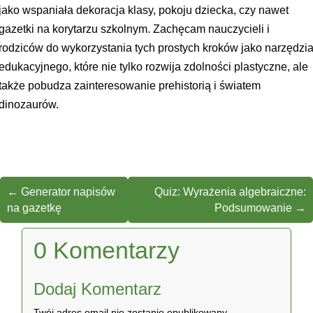
jako wspaniała dekoracja klasy, pokoju dziecka, czy nawet
gazetki na korytarzu szkolnym. Zachęcam nauczycieli i
rodziców do wykorzystania tych prostych kroków jako narzędzi
edukacyjnego, które nie tylko rozwija zdolności plastyczne, ale
także pobudza zainteresowanie prehistorią i światem
dinozaurów.
←
Generator napisów
Quiz: Wyrażenia algebraiczne:
na gazetkę
Podsumowanie
→
0 Komentarzy
Dodaj Komentarz
Twój adres email nie zostanie opublikowany.