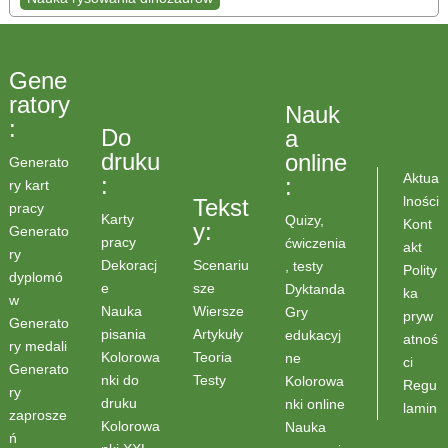
Gene
ratory
Nauk
:
Do
a
druku
online
Generato
Aktua
:
:
ry kart
lności
Tekst
pracy
Karty
Quizy,
Kont
y:
Generato
pracy
ćwiczenia
akt
ry
Scenariu
Dekoracj
, testy
Polity
dyplomó
sze
e
Dyktanda
ka
w
Wiersze
Nauka
Gry
pryw
Generato
Artykuły
pisania
edukacyj
atnoś
ry medali
Teoria
Kolorowa
ne
ci
Generato
Testy
nki do
Kolorowa
Regu
ry
druku
nki online
lamin
zaprosze
Kolorowa
Nauka
ń