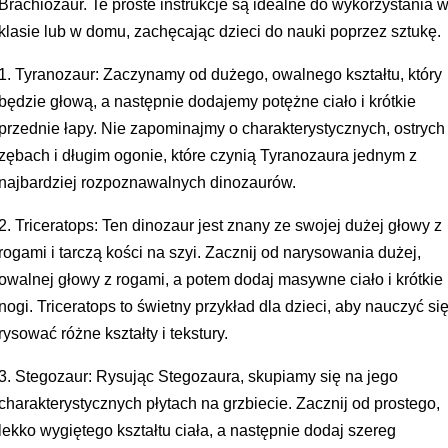
Brachiozaur. Te proste instrukcje są idealne do wykorzystania 
klasie lub w domu, zachęcając dzieci do nauki poprzez sztukę.
1. Tyranozaur: Zaczynamy od dużego, owalnego kształtu, który
będzie głową, a następnie dodajemy potężne ciało i krótkie
przednie łapy. Nie zapominajmy o charakterystycznych, ostrych
zębach i długim ogonie, które czynią Tyranozaura jednym z
najbardziej rozpoznawalnych dinozaurów.
2. Triceratops: Ten dinozaur jest znany ze swojej dużej głowy z
rogami i tarczą kości na szyi. Zacznij od narysowania dużej,
owalnej głowy z rogami, a potem dodaj masywne ciało i krótkie
nogi. Triceratops to świetny przykład dla dzieci, aby nauczyć si
rysować różne kształty i tekstury.
3. Stegozaur: Rysując Stegozaura, skupiamy się na jego
charakterystycznych płytach na grzbiecie. Zacznij od prostego,
lekko wygiętego kształtu ciała, a następnie dodaj szereg