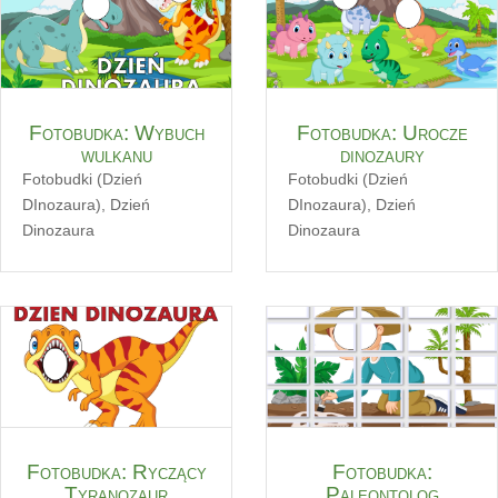
Fotobudka: Wybuch
Fotobudka: Urocze
wulkanu
dinozaury
Fotobudki (Dzień
Fotobudki (Dzień
DInozaura)
,
Dzień
DInozaura)
,
Dzień
Dinozaura
Dinozaura
Fotobudka: Ryczący
Fotobudka:
Tyranozaur
Paleontolog