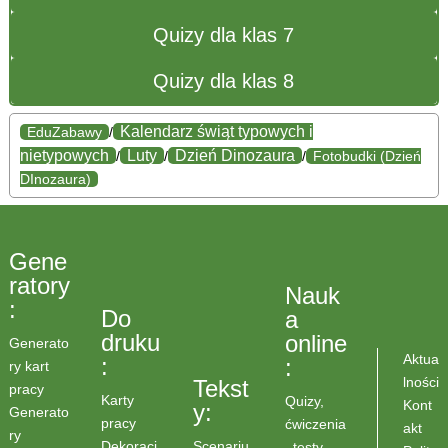
Quizy dla klas 7
Quizy dla klas 8
Kalendarz świąt typowych i
EduZabawy
/
nietypowych
Luty
Dzień Dinozaura
/
/
/
Fotobudki (Dzień
DInozaura)
Gene
ratory
Nauk
:
Do
a
druku
online
Generato
Aktua
:
:
ry kart
lności
Tekst
pracy
Karty
Quizy,
Kont
y:
Generato
pracy
ćwiczenia
akt
ry
Scenariu
Dekoracj
, testy