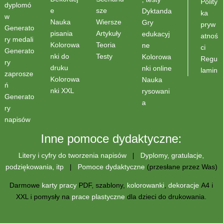
Polity
dyplomó
sze
e
Dyktanda
ka
w
Wiersze
Nauka
Gry
pryw
Generato
Artykuły
pisania
edukacyj
atnoś
ry medali
Teoria
Kolorowa
ne
ci
Generato
Testy
nki do
Kolorowa
Regu
ry
druku
nki online
lamin
zaprosze
Kolorowa
Nauka
ń
nki XXL
rysowani
Generato
a
ry
napisów
Inne pomoce dydaktyczne:
Litery i cyfry do tworzenia napisów
|
Dyplomy, gratulacje,
podziękowania, itp
|
Pomoce dydaktyczne
(przesłane przez Was)
Darmowe
karty pracy
PDF, szablony,
kolorowanki
,
dekoracje
A4 i
XXL i pomysły na
prace plastyczne
dla dzieci do drukowania.