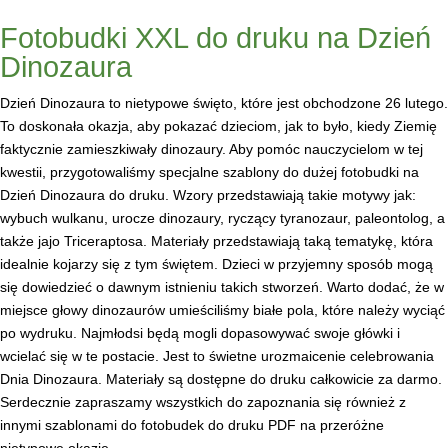
Fotobudki XXL do druku na Dzień
Dinozaura
Dzień Dinozaura to nietypowe święto, które jest obchodzone 26 lutego.
To doskonała okazja, aby pokazać dzieciom, jak to było, kiedy Ziemię
faktycznie zamieszkiwały dinozaury. Aby pomóc nauczycielom w tej
kwestii, przygotowaliśmy specjalne szablony do dużej fotobudki na
Dzień Dinozaura do druku. Wzory przedstawiają takie motywy jak:
wybuch wulkanu, urocze dinozaury, ryczący tyranozaur, paleontolog, a
także jajo Triceraptosa. Materiały przedstawiają taką tematykę, która
idealnie kojarzy się z tym świętem. Dzieci w przyjemny sposób mogą
się dowiedzieć o dawnym istnieniu takich stworzeń. Warto dodać, że w
miejsce głowy dinozaurów umieściliśmy białe pola, które należy wyciąć
po wydruku. Najmłodsi będą mogli dopasowywać swoje główki i
wcielać się w te postacie. Jest to świetne urozmaicenie celebrowania
Dnia Dinozaura. Materiały są dostępne do druku całkowicie za darmo.
Serdecznie zapraszamy wszystkich do zapoznania się również z
innymi szablonami do fotobudek do druku PDF na przeróżne