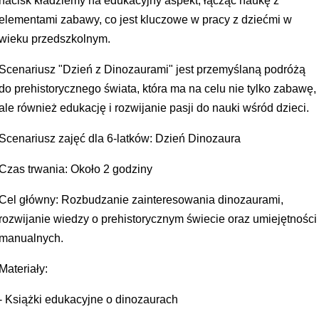
nacisk kładziemy na edukacyjny aspekt, łącząc naukę z
elementami zabawy, co jest kluczowe w pracy z dziećmi w
wieku przedszkolnym.
Scenariusz "Dzień z Dinozaurami" jest przemyślaną podróżą
do prehistorycznego świata, która ma na celu nie tylko zabawę,
ale również edukację i rozwijanie pasji do nauki wśród dzieci.
Scenariusz zajęć dla 6-latków: Dzień Dinozaura
Czas trwania: Około 2 godziny
Cel główny: Rozbudzanie zainteresowania dinozaurami,
rozwijanie wiedzy o prehistorycznym świecie oraz umiejętności
manualnych.
Materiały:
- Książki edukacyjne o dinozaurach