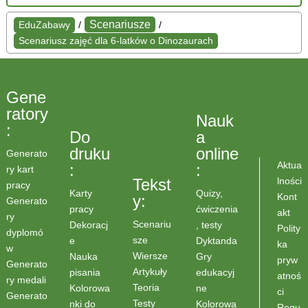
Scenariusze
EduZabawy
/
/
Scenariusz zajęć dla 6-latków o Dinozaurach
Gene
ratory
Nauk
:
Do
a
druku
online
Generato
Aktua
:
:
ry kart
lności
Tekst
pracy
Karty
Quizy,
Kont
y:
Generato
pracy
ćwiczenia
akt
ry
Scenariu
Dekoracj
, testy
Polity
dyplomó
sze
e
Dyktanda
ka
w
Wiersze
Nauka
Gry
pryw
Generato
Artykuły
pisania
edukacyj
atnoś
ry medali
Teoria
Kolorowa
ne
ci
Generato
Testy
nki do
Kolorowa
Regu