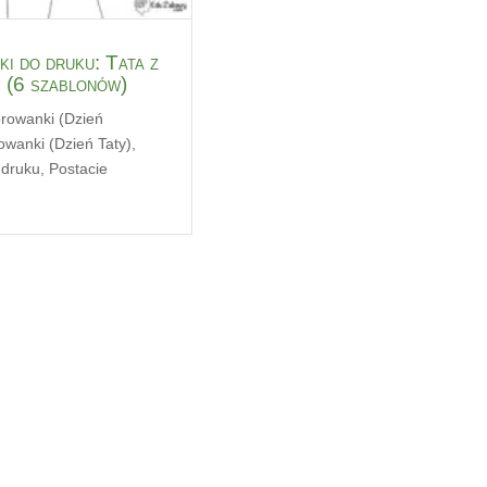
i do druku: Tata z
 (6 szablonów)
orowanki (Dzień
owanki (Dzień Taty)
,
 druku
,
Postacie