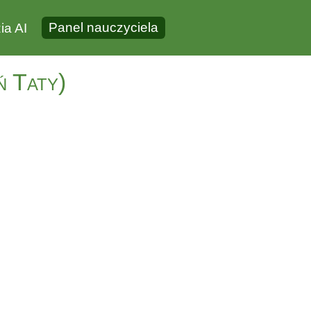
Panel nauczyciela
ia AI
ń Taty)