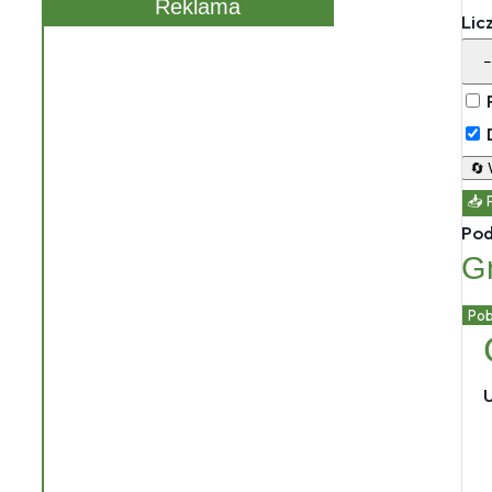
Reklama
Lic
−
🔄
📥 
Pod
Gr
Pob