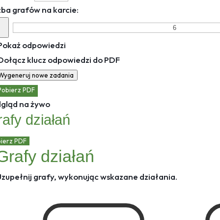
zba grafów na karcie:
Pokaż odpowiedzi
Dołącz klucz odpowiedzi do PDF
 Wygeneruj nowe zadania
Pobierz PDF
gląd na żywo
afy działań
ierz PDF
Grafy działań
Uzupełnij grafy, wykonując wskazane działania.