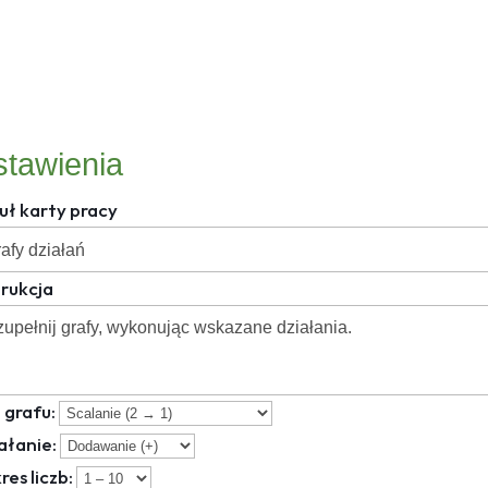
stawienia
uł karty pracy
trukcja
 grafu:
ałanie:
res liczb: