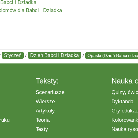
Babci i Dziadka
plomów dla Babci i Dziadka
Styczeń
Dzień Babci i Dziadka
/
/
/
Opaski (Dzień Babci i dzi
Teksty:
Nauka o
Scenariusze
Quizy, ćwic
Wiersze
Dyktanda
Artykuły
Gry edukac
ruku
Teoria
Kolorowanki
Testy
Nauka ryso