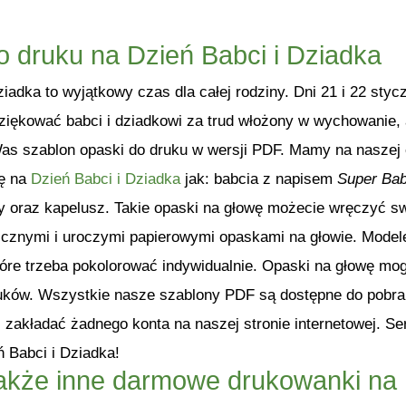
o druku na Dzień Babci i Dziadka
ziadka to wyjątkowy czas dla całej rodziny. Dni 21 i 22 sty
ziękować babci i dziadkowi za trud włożony w wychowanie, a
Was szablon opaski do druku w wersji PDF. Mamy na naszej 
wę na
Dzień Babci i Dziadka
jak: babcia z napisem
Super Bab
 oraz kapelusz. Takie opaski na głowę możecie wręczyć sw
licznymi i uroczymi papierowymi opaskami na głowie. Mode
które trzeba pokolorować indywidualnie. Opaski na głowę 
uków. Wszystkie nasze szablony PDF są dostępne do pobran
 zakładać żadnego konta na naszej stronie internetowej. 
 Babci i Dziadka!
akże inne darmowe drukowanki na D