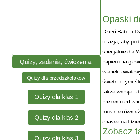
Opaski d
Dzień Babci i D
okazja, aby pod
specjalnie dla 
Quizy, zadania, ćwiczenia:
papieru na gło
wianek kwiatowy
Quizy dla przedszkolaków
święto z tymi ś
także wersje, 
Quizy dla klas 1
prezentu od wn
musicie również
Quizy dla klas 2
opasek na Dzień
Zobacz t
Quizy dla klas 3