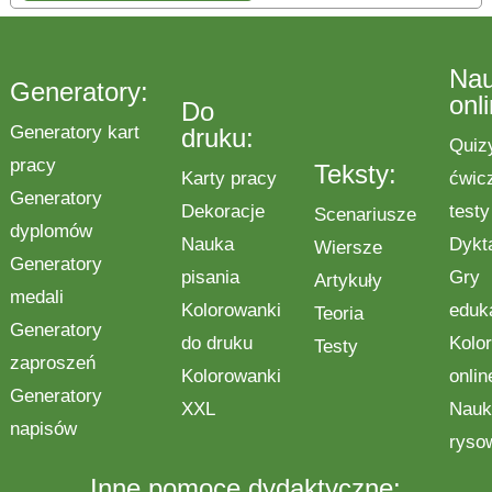
Na
Generatory:
onl
Do
Generatory kart
druku:
Quiz
pracy
Teksty:
Karty pracy
ćwic
Generatory
Dekoracje
testy
Scenariusze
dyplomów
Nauka
Dykt
Wiersze
Generatory
pisania
Gry
Artykuły
medali
Kolorowanki
eduk
Teoria
Generatory
do druku
Kolo
Testy
zaproszeń
Kolorowanki
onlin
Generatory
XXL
Nauk
napisów
ryso
Inne pomoce dydaktyczne: