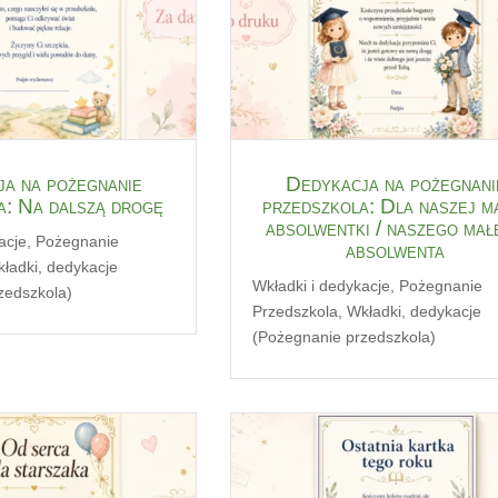
a na pożegnanie
Dedykacja na pożegnani
a: Na dalszą drogę
przedszkola: Dla naszej m
absolwentki / naszego mał
acje
,
Pożegnanie
absolwenta
ładki, dedykacje
Wkładki i dedykacje
,
Pożegnanie
zedszkola)
Przedszkola
,
Wkładki, dedykacje
(Pożegnanie przedszkola)