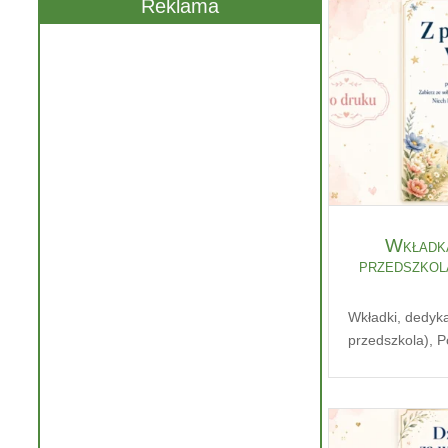
Reklama
Wkładka
przedszkol
Wkładki, dedyk
przedszkola)
,
P