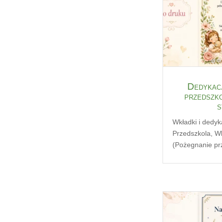
Dedykacj
przedszko
s
Wkładki i dedyk
Przedszkola
,
Wk
(Pożegnanie pr