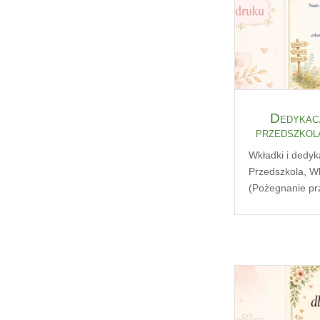
Dedykacj
przedszkol
Wkładki i dedyk
Przedszkola
,
Wk
(Pożegnanie pr