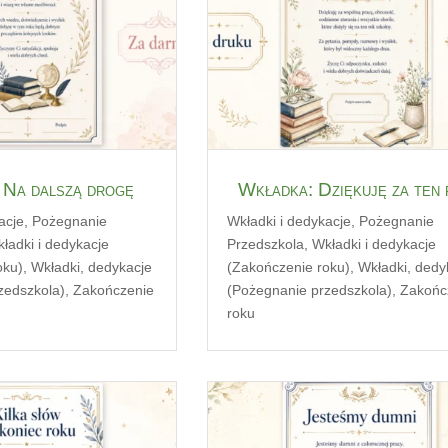
 Na dalszą drogę
Wkładka: Dziękuję za ten
acje
,
Pożegnanie
Wkładki i dedykacje
,
Pożegnanie
ładki i dedykacje
Przedszkola
,
Wkładki i dedykacje
oku)
,
Wkładki, dedykacje
(Zakończenie roku)
,
Wkładki, dedy
zedszkola)
,
Zakończenie
(Pożegnanie przedszkola)
,
Zakońc
roku