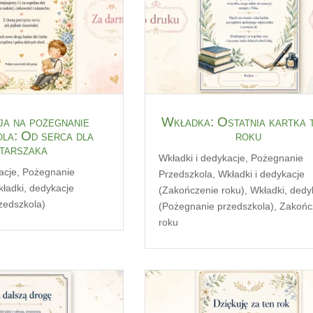
a na pożegnanie
Wkładka: Ostatnia kartka 
la: Od serca dla
roku
tarszaka
Wkładki i dedykacje
,
Pożegnanie
acje
,
Pożegnanie
Przedszkola
,
Wkładki i dedykacje
ładki, dedykacje
(Zakończenie roku)
,
Wkładki, dedy
zedszkola)
(Pożegnanie przedszkola)
,
Zakońc
roku