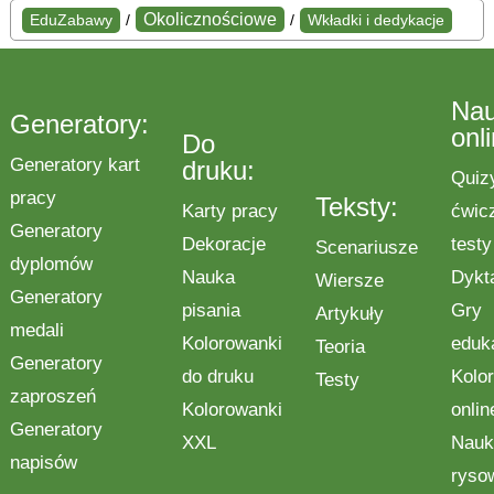
Okolicznościowe
EduZabawy
/
/
Wkładki i dedykacje
Na
Generatory:
onl
Do
Generatory kart
druku:
Quiz
pracy
Teksty:
Karty pracy
ćwic
Generatory
Dekoracje
testy
Scenariusze
dyplomów
Nauka
Dykt
Wiersze
Generatory
pisania
Gry
Artykuły
medali
Kolorowanki
eduk
Teoria
Generatory
do druku
Kolo
Testy
zaproszeń
Kolorowanki
onlin
Generatory
XXL
Nauk
napisów
ryso