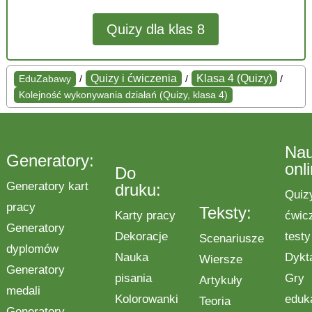
Quizy dla klas 8
Quizy i ćwiczenia
Klasa 4 (Quizy)
EduZabawy
/
/
/
Kolejność wykonywania działań (Quizy, klasa 4)
Na
Generatory:
onl
Do
Generatory kart
druku:
Quiz
pracy
Teksty:
Karty pracy
ćwic
Generatory
Dekoracje
testy
Scenariusze
dyplomów
Nauka
Dykt
Wiersze
Generatory
pisania
Gry
Artykuły
medali
Kolorowanki
eduk
Teoria
Generatory