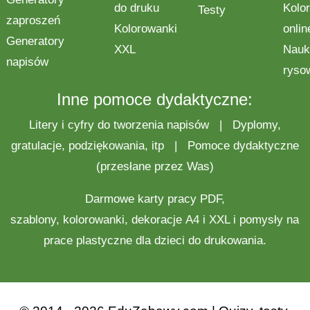
do druku
Kolo
Testy
zaproszeń
Kolorowanki
onlin
Generatory
XXL
Nauk
napisów
ryso
Inne pomoce dydaktyczne:
Litery i cyfry do tworzenia napisów
|
Dyplomy,
gratulacje, podziękowania, itp
|
Pomoce dydaktyczne
(przesłane przez Was)
Darmowe
karty pracy
PDF,
szablony,
kolorowanki
,
dekoracje
A4 i XXL i pomysły na
prace plastyczne
dla dzieci do drukowania.