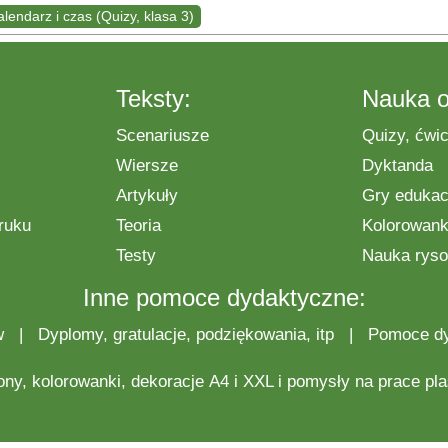
alendarz i czas (Quizy, klasa 3)
Teksty:
Nauka o
Scenariusze
Quizy, ćwic
Wiersze
Dyktanda
Artykuły
Gry edukac
ruku
Teoria
Kolorowanki
Testy
Nauka ryso
Inne pomoce dydaktyczne:
w
|
Dyplomy, gratulacje, podziękowania, itp
|
Pomoce d
ony,
kolorowanki
,
dekoracje
A4 i XXL i pomysły na
prace pl