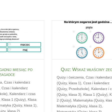
gadnij miesiąc po
Quiz: Wskaż właściwy ze
zagadce
Quizy i ćwiczenia
,
Czas i kalendar
ia
,
Czas i kalendarz
(Quizy, klasa 1)
,
Czas i kalendarz
,
Czas i kalendarz
(Quizy, Przedszkole)
,
Kalendarz i 
kole)
,
Kalendarz i czas
(Quizy, klasa 3)
,
Klasa 1 (Quizy)
,
K
,
Klasa 1 (Quizy)
,
Klasa
2 (Quizy)
,
Matematyka (Quizy, klas
atyka (Quizy, klasa 1)
,
Matematyka (Quizy, klasa 2)
,
zy, klasa 2)
,
Matematyka (Quizy, klasa 3)
,