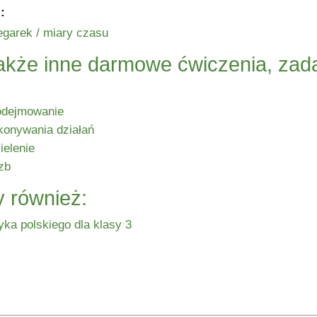
:
egarek / miary czasu
akże inne darmowe ćwiczenia, zadan
odejmowanie
konywania działań
ielenie
zb
 również:
yka polskiego dla klasy 3