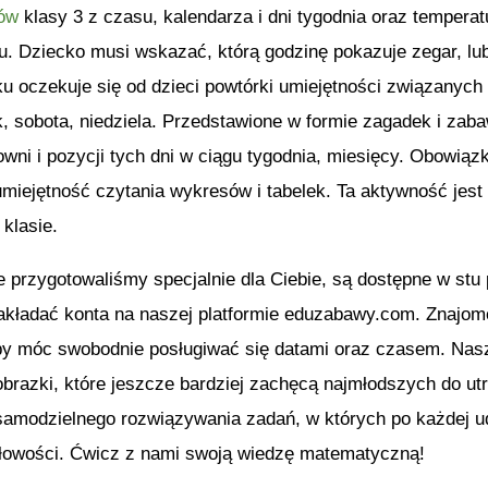
iów
klasy 3 z czasu, kalendarza i dni tygodnia oraz temperatu
u. Dziecko musi wskazać, którą godzinę pokazuje zegar, lu
 oczekuje się od dzieci powtórki umiejętności związanych z
k, sobota, niedziela. Przedstawione w formie zagadek i zab
wni i pozycji tych dni w ciągu tygodnia, miesięcy. Obowiąz
miejętność czytania wykresów i tabelek. Ta aktywność jest 
 klasie.
e przygotowaliśmy specjalnie dla Ciebie, są dostępne w st
akładać konta na naszej platformie eduzabawy.com. Znajom
by móc swobodnie posługiwać się datami oraz czasem. Nasz
brazki, które jeszcze bardziej zachęcą najmłodszych do ut
modzielnego rozwiązywania zadań, w których po każdej udz
dłowości. Ćwicz z nami swoją wiedzę matematyczną!