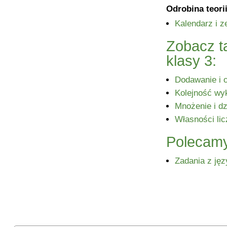
Odrobina teorii
Kalendarz i z
Zobacz t
klasy 3:
Dodawanie i 
Kolejność wy
Mnożenie i dz
Własności lic
Polecamy
Zadania z jęz