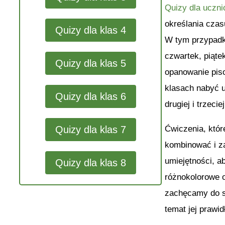
Quizy dla uczn
określania czas
Quizy dla klas 4
W tym przypadku
czwartek, piąte
Quizy dla klas 5
opanowanie piso
klasach nabyć u
Quizy dla klas 6
drugiej i trzeciej
Ćwiczenia, któr
Quizy dla klas 7
kombinować i z
umiejętności, a
Quizy dla klas 8
różnokolorowe o
zachęcamy do sa
temat jej prawi