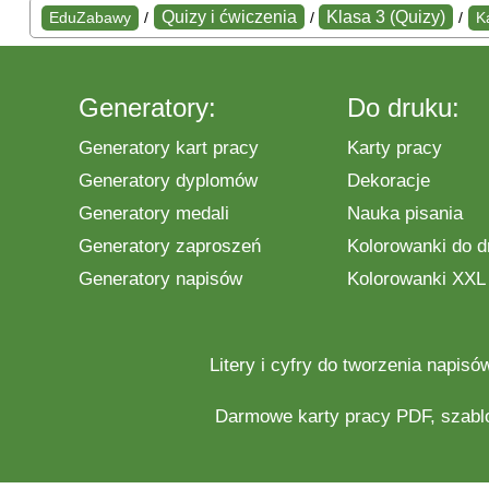
Quizy i ćwiczenia
Klasa 3 (Quizy)
EduZabawy
/
/
/
K
Generatory:
Do druku:
Generatory kart pracy
Karty pracy
Generatory dyplomów
Dekoracje
Generatory medali
Nauka pisania
Generatory zaproszeń
Kolorowanki do d
Generatory napisów
Kolorowanki XXL
Litery i cyfry do tworzenia napisó
Darmowe
karty pracy
PDF, szabl