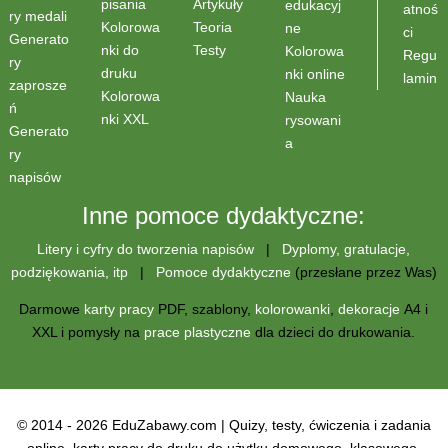
Artykuły
pisania
edukacyj
atnoś
ry medali
Teoria
Kolorowa
ne
ci
Generato
Testy
nki do
Kolorowa
Regu
ry
druku
nki online
lamin
zaprosze
Kolorowa
Nauka
ń
nki XXL
rysowani
Generato
a
ry
napisów
Inne pomoce dydaktyczne:
Litery i cyfry do tworzenia napisów
|
Dyplomy, gratulacje,
podziękowania, itp
|
Pomoce dydaktyczne
(przesłane przez Was)
Darmowe
karty pracy
PDF, szablony,
kolorowanki
,
dekoracje
A4 i
XXL i pomysły na
prace plastyczne
dla dzieci do drukowania.
© 2014 - 2026 EduZabawy.com | Quizy, testy, ćwiczenia i zadania
online, karty pracy do druku do użytku domowego, klasowego,