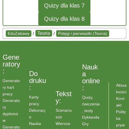
Quizy dla klas 7
Quizy dla klas 8
Teoria
EduZabawy
/
/
Potęgi i pierwiastki (Teoria)
Gene
ratory
Nauk
:
Do
a
druku
online
Generato
Aktua
:
:
ry kart
lności
Tekst
pracy
Karty
Quizy,
Kont
y:
Generato
pracy
ćwiczenia
akt
ry
Scenariu
Dekoracj
, testy
Polity
dyplomó
sze
e
Dyktanda
ka
w
Wiersze
Nauka
Gry
pryw
Generato