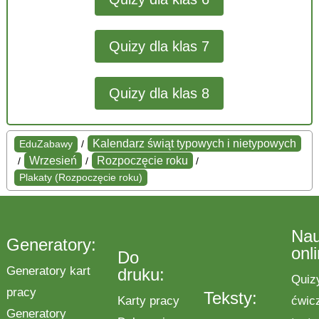
Quizy dla klas 7
Quizy dla klas 8
Kalendarz świąt typowych i nietypowych
EduZabawy
/
Wrzesień
Rozpoczęcie roku
/
/
/
Plakaty (Rozpoczęcie roku)
Na
Generatory:
onl
Do
Generatory kart
druku:
Quiz
pracy
Teksty:
Karty pracy
ćwic
Generatory