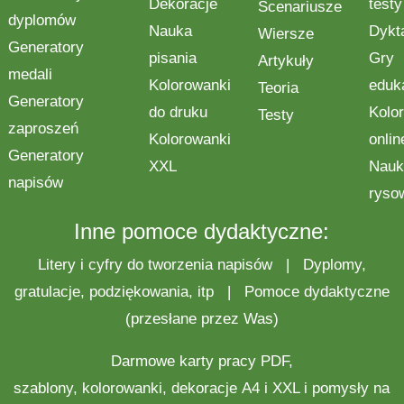
Dekoracje
testy
Scenariusze
dyplomów
Nauka
Dykt
Wiersze
Generatory
pisania
Gry
Artykuły
medali
Kolorowanki
eduk
Teoria
Generatory
do druku
Kolo
Testy
zaproszeń
Kolorowanki
onlin
Generatory
XXL
Nauk
napisów
ryso
Inne pomoce dydaktyczne:
Litery i cyfry do tworzenia napisów
|
Dyplomy,
gratulacje, podziękowania, itp
|
Pomoce dydaktyczne
(przesłane przez Was)
Darmowe
karty pracy
PDF,
szablony,
kolorowanki
,
dekoracje
A4 i XXL i pomysły na