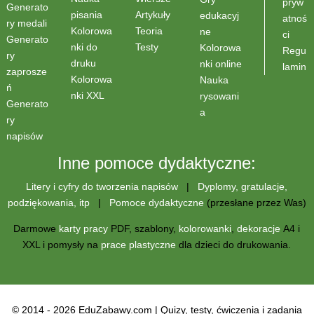
pryw
Generato
Artykuły
pisania
edukacyj
atnoś
ry medali
Teoria
Kolorowa
ne
ci
Generato
Testy
nki do
Kolorowa
Regu
ry
druku
nki online
lamin
zaprosze
Kolorowa
Nauka
ń
nki XXL
rysowani
Generato
a
ry
napisów
Inne pomoce dydaktyczne:
Litery i cyfry do tworzenia napisów
|
Dyplomy, gratulacje,
podziękowania, itp
|
Pomoce dydaktyczne
(przesłane przez Was)
Darmowe
karty pracy
PDF, szablony,
kolorowanki
,
dekoracje
A4 i
XXL i pomysły na
prace plastyczne
dla dzieci do drukowania.
© 2014 - 2026 EduZabawy.com | Quizy, testy, ćwiczenia i zadania