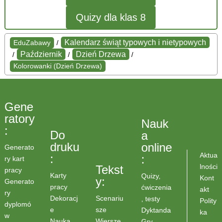
Quizy dla klas 8
Kalendarz świąt typowych i nietypowych
EduZabawy
/
Październik
Dzień Drzewa
/
/
/
Kolorowanki (Dzień Drzewa)
Gene
ratory
Nauk
:
Do
a
druku
online
Generato
Aktua
:
:
ry kart
lności
Tekst
pracy
Karty
Quizy,
Kont
y:
Generato
pracy
ćwiczenia
akt
ry
Scenariu
Dekoracj
, testy
Polity
dyplomó
sze
e
Dyktanda
ka
w
Wiersze
Nauka
Gry