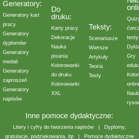
Generatory:
onl
Do
Generatory kart
druku:
Quiz
pracy
Teksty:
Karty pracy
ćwic
Generatory
Dekoracje
testy
Scenariusze
dyplomów
Nauka
Dykt
Wiersze
Generatory
pisania
Gry
Artykuły
medali
Kolorowanki
eduk
Teoria
Generatory
do druku
Kolo
Testy
zaproszeń
Kolorowanki
onlin
Generatory
XXL
Nauk
napisów
ryso
Inne pomoce dydaktyczne:
Litery i cyfry do tworzenia napisów
|
Dyplomy,
gratulacje, podziękowania, itp
|
Pomoce dydaktyczne