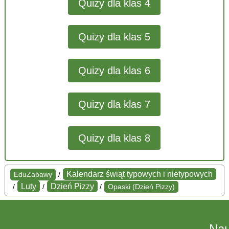
Quizy dla klas 4
Quizy dla klas 5
Quizy dla klas 6
Quizy dla klas 7
Quizy dla klas 8
Kalendarz świąt typowych i nietypowych
EduZabawy
/
Luty
Dzień Pizzy
/
/
/
Opaski (Dzień Pizzy)
Na