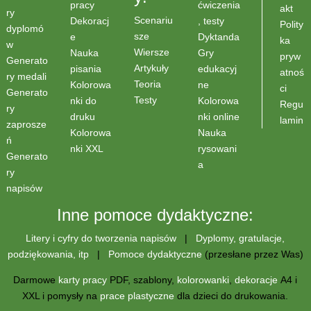
pracy
ćwiczenia
akt
ry
Scenariu
Dekoracj
, testy
Polity
dyplomó
sze
e
Dyktanda
ka
w
Wiersze
Nauka
Gry
pryw
Generato
Artykuły
pisania
edukacyj
atnoś
ry medali
Teoria
Kolorowa
ne
ci
Generato
Testy
nki do
Kolorowa
Regu
ry
druku
nki online
lamin
zaprosze
Kolorowa
Nauka
ń
nki XXL
rysowani
Generato
a
ry
napisów
Inne pomoce dydaktyczne:
Litery i cyfry do tworzenia napisów
|
Dyplomy, gratulacje,
podziękowania, itp
|
Pomoce dydaktyczne
(przesłane przez Was)
Darmowe
karty pracy
PDF, szablony,
kolorowanki
,
dekoracje
A4 i
XXL i pomysły na
prace plastyczne
dla dzieci do drukowania.