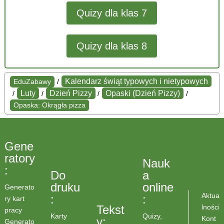
Quizy dla klas 7
Quizy dla klas 8
Kalendarz świąt typowych i nietypowych
EduZabawy
/
Luty
Dzień Pizzy
Opaski (Dzień Pizzy)
/
/
/
/
Opaska: Okrągła pizza
Gene
ratory
Nauk
:
Do
a
druku
online
Generato
Aktua
:
:
ry kart
lności
Tekst
pracy
Karty
Quizy,
Kont
y:
Generato