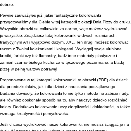
dobrze.
Pewnie zauważyłeś już, jakie fantastyczne kolorowanki
przygotowaliśmy dla Ciebie w tej kategorii z okazji Dnia Pizzy do druku.
Wszystkie obrazki są całkowicie za darmo, więc możesz wydrukować
je wszystkie. Znajdziesz tutaj kolorowanki w dwóch rozmiarach:
tradycyjnym A4 i wyjątkowo dużym, XXL. Ten drugi możesz kolorować
razem z Twoimi koleżankami i kolegami. Wyciągnij swoje ulubione
kredki, farbki czy też flamastry, bądź inne materiały plastyczne i
zamień czarno-białego kucharza w tęczowego pizzermana, a bladą
pizzę w pełną warzyw potrawę!
Proponowane w tej kategorii kolorowanki
to obrazki (PDF) dla dzieci:
dla przedszkolaków, jak i dla dzieci z nauczania początkowego.
Badania dowiodły, że kolorowanki to nie tylko metoda na zabicie nudy,
ale również doskonały sposób na to, aby nauczyć dziecko rozróżniać
kolory. Dodatkowo kolorowanie uczy cierpliwości i dokładności, a także
wzmaga kreatywność i pomysłowość.
Jeśli chcesz wydrukować nasze kolorowanki, nie musisz ściągać je na