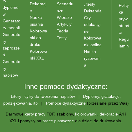
ry
Scenariu
Dekoracj
, testy
Polity
dyplomó
sze
e
Dyktanda
ka
w
Wiersze
Nauka
Gry
pryw
Generato
Artykuły
pisania
edukacyj
atnoś
ry medali
Teoria
Kolorowa
ne
ci
Generato
Testy
nki do
Kolorowa
Regu
ry
druku
nki online
lamin
zaprosze
Kolorowa
Nauka
ń
nki XXL
rysowani
Generato
a
ry
napisów
Inne pomoce dydaktyczne:
Litery i cyfry do tworzenia napisów
|
Dyplomy, gratulacje,
podziękowania, itp
|
Pomoce dydaktyczne
(przesłane przez Was)
Darmowe
karty pracy
PDF, szablony,
kolorowanki
,
dekoracje
A4 i
XXL i pomysły na
prace plastyczne
dla dzieci do drukowania.