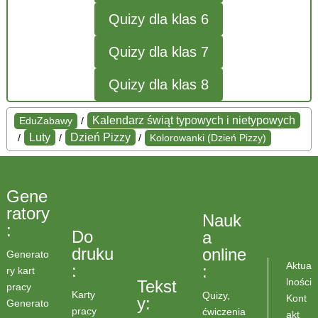
Quizy dla klas 6
Quizy dla klas 7
Quizy dla klas 8
Kalendarz świąt typowych i nietypowych
EduZabawy
/
Luty
Dzień Pizzy
/
/
/
Kolorowanki (Dzień Pizzy)
Gene
ratory
Nauk
:
Do
a
druku
online
Generato
Aktua
:
:
ry kart
lności
Tekst
pracy
Karty
Quizy,
Kont
y:
Generato
pracy
ćwiczenia
akt