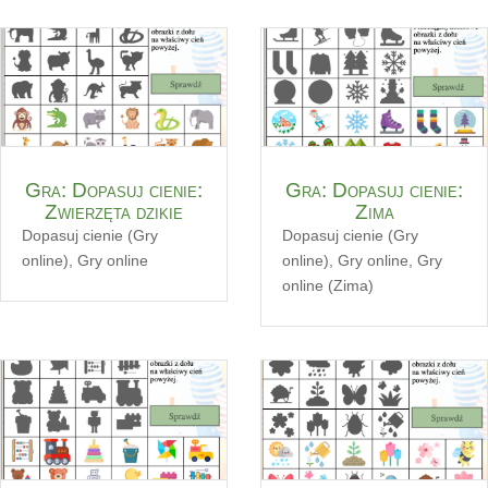
Gra: Dopasuj cienie:
Gra: Dopasuj cienie:
Zwierzęta dzikie
Zima
Dopasuj cienie (Gry
Dopasuj cienie (Gry
online)
,
Gry online
online)
,
Gry online
,
Gry
online (Zima)