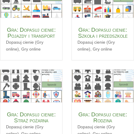
Gra: Dopasuj cienie:
Gra: Dopasuj cienie:
Pojazdy i transport
Szkoła i przedszkole
Dopasuj cienie (Gry
Dopasuj cienie (Gry
online)
,
Gry online
online)
,
Gry online
Gra: Dopasuj cienie:
Gra: Dopasuj cienie:
Straż pożarna
Rodzina
Dopasuj cienie (Gry
Dopasuj cienie (Gry
online)
,
Gry online
online)
,
Gry online