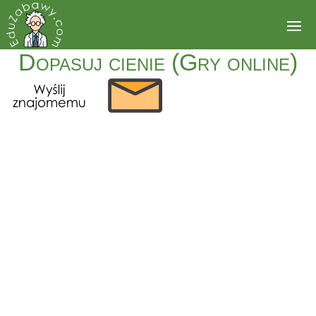
Dopasuj cienie (Gry online)