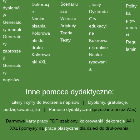
ry
Scenariu
Dekoracj
, testy
Polity
dyplomó
sze
e
Dyktanda
ka
w
Wiersze
Nauka
Gry
pryw
Generato
Artykuły
pisania
edukacyj
atnoś
ry medali
Teoria
Kolorowa
ne
ci
Generato
Testy
nki do
Kolorowa
Regu
ry
druku
nki online
lamin
zaprosze
Kolorowa
Nauka
ń
nki XXL
rysowani
Generato
a
ry
napisów
Inne pomoce dydaktyczne:
Litery i cyfry do tworzenia napisów
|
Dyplomy, gratulacje,
podziękowania, itp
|
Pomoce dydaktyczne
(przesłane przez Was)
Darmowe
karty pracy
PDF, szablony,
kolorowanki
,
dekoracje
A4 i
XXL i pomysły na
prace plastyczne
dla dzieci do drukowania.