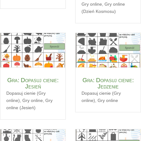
Gry online
,
Gry online
(Dzień Kosmosu)
Gra: Dopasuj cienie:
Gra: Dopasuj cienie:
Jesień
Jedzenie
Dopasuj cienie (Gry
Dopasuj cienie (Gry
online)
,
Gry online
,
Gry
online)
,
Gry online
online (Jesień)