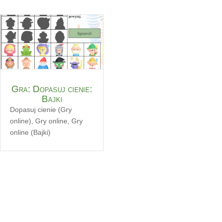
Gra: Dopasuj cienie:
Bajki
Dopasuj cienie (Gry
online)
,
Gry online
,
Gry
online (Bajki)