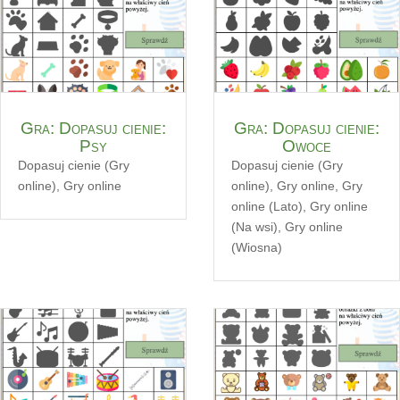
Gra: Dopasuj cienie:
Gra: Dopasuj cienie:
Psy
Owoce
Dopasuj cienie (Gry
Dopasuj cienie (Gry
online)
,
Gry online
online)
,
Gry online
,
Gry
online (Lato)
,
Gry online
(Na wsi)
,
Gry online
(Wiosna)