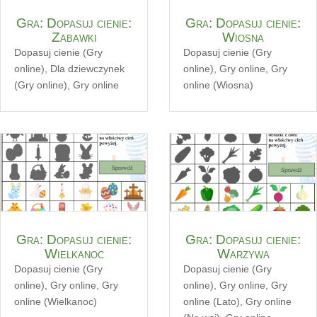
Gra: Dopasuj cienie:
Gra: Dopasuj cienie:
Zabawki
Wiosna
Dopasuj cienie (Gry
Dopasuj cienie (Gry
online)
,
Dla dziewczynek
online)
,
Gry online
,
Gry
(Gry online)
,
Gry online
online (Wiosna)
Gra: Dopasuj cienie:
Gra: Dopasuj cienie:
Wielkanoc
Warzywa
Dopasuj cienie (Gry
Dopasuj cienie (Gry
online)
,
Gry online
,
Gry
online)
,
Gry online
,
Gry
online (Wielkanoc)
online (Lato)
,
Gry online