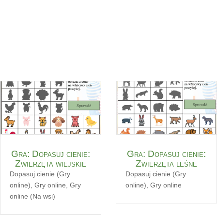
Gra: Dopasuj cienie:
Gra: Dopasuj cienie:
Zwierzęta wiejskie
Zwierzęta leśne
Dopasuj cienie (Gry
Dopasuj cienie (Gry
online)
,
Gry online
,
Gry
online)
,
Gry online
online (Na wsi)