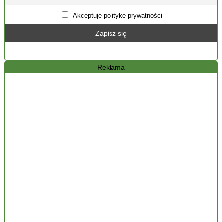
Akceptuję politykę prywatności
Reklama