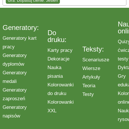
Gra: Dopasuj cienie: Jesień
Na
Generatory:
onl
Do
Generatory kart
druku:
Quiz
pracy
Teksty:
Karty pracy
ćwic
Generatory
Dekoracje
testy
Scenariusze
dyplomów
Nauka
Dykt
Wiersze
Generatory
pisania
Gry
Artykuły
medali
Kolorowanki
eduk
Teoria
Generatory
do druku
Kolo
Testy
zaproszeń
Kolorowanki
onlin
Generatory
XXL
Nauk
napisów
ryso