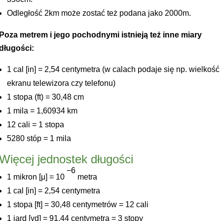
Odległość 2km może zostać też podana jako 2000m.
Poza metrem i jego pochodnymi istnieją też inne miary
długości:
1 cal [in] = 2,54 centymetra (w calach podaje się np. wielkość
ekranu telewizora czy telefonu)
1 stopa (ft) = 30,48 cm
1 mila = 1,60934 km
12 cali = 1 stopa
5280 stóp = 1 mila
Więcej jednostek długości
−6
1 mikron [μ] = 10
metra
1 cal [in] = 2,54 centymetra
1 stopa [ft] = 30,48 centymetrów = 12 cali
1 jard [yd] = 91,44 centymetra = 3 stopy