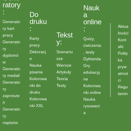
ratory
Nauk
:
Do
a
druku
online
Generato
Aktua
:
:
ry kart
lności
Tekst
pracy
Karty
Quizy,
Kont
y:
Generato
pracy
ćwiczenia
akt
ry
Scenariu
Dekoracj
, testy
Polity
dyplomó
sze
e
Dyktanda
ka
w
Wiersze
Nauka
Gry
pryw
Generato
Artykuły
pisania
edukacyj
atnoś
ry medali
Teoria
Kolorowa
ne
ci
Generato
Testy
nki do
Kolorowa
Regu
ry
druku
nki online
lamin
zaprosze
Kolorowa
Nauka
ń
nki XXL
rysowani
Generato
a
ry
napisów