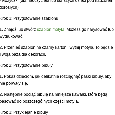
- Nożyczki (dla nauczyciela lub starszych dzieci pod nadzorem
dorosłych)
Krok 1: Przygotowanie szablonu
1. Znajdź lub stwórz
szablon motyla
. Możesz go narysować lub
wydrukować.
2. Przenieś szablon na czarny karton i wytnij motyla. To będzie
Twoja baza dla dekoracji.
Krok 2: Przygotowanie bibuły
1. Pokaż dzieciom, jak delikatnie rozciągnąć paski bibuły, aby
nie porwały się.
2. Następnie pociąć bibułę na mniejsze kawałki, które będą
pasować do poszczególnych części motyla.
Krok 3: Przyklejanie bibuły