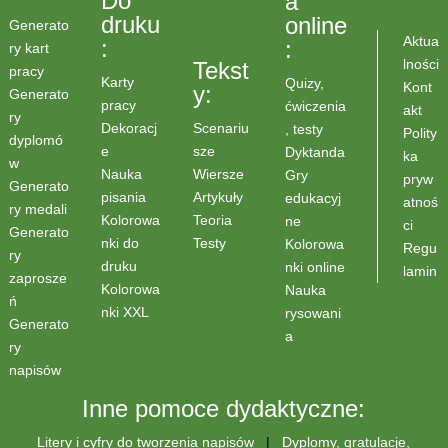
Do
a
druku
online
Generato
Aktua
:
:
ry kart
lności
Tekst
pracy
Karty
Quizy,
Kont
y:
Generato
pracy
ćwiczenia
akt
ry
Scenariu
Dekoracj
, testy
Polity
dyplomó
sze
e
Dyktanda
ka
w
Wiersze
Nauka
Gry
pryw
Generato
Artykuły
pisania
edukacyj
atnoś
ry medali
Teoria
Kolorowa
ne
ci
Generato
Testy
nki do
Kolorowa
Regu
ry
druku
nki online
lamin
zaprosze
Kolorowa
Nauka
ń
nki XXL
rysowani
Generato
a
ry
napisów
Inne pomoce dydaktyczne:
Litery i cyfry do tworzenia napisów
|
Dyplomy, gratulacje,