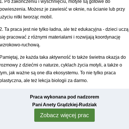
1. Po zakończeniu i wyschnięciu, motyle są gotowe do
powieszenia. Możesz je zawiesić w oknie, na ścianie lub przy
użyciu nitki tworząc mobil.
2. Ta praca jest nie tylko ładna, ale też edukacyjna - dzieci uczą
się pracować z różnymi materiałami i rozwijają koordynację
wzrokowo-ruchową.
Pamiętaj, że każda taka aktywność to także świetna okazja do
rozmowy z dziećmi o naturze, cyklach życia motyli, a także o
tym, jak ważne są one dla ekosystemu. To nie tylko praca
plastyczna, ale też
lekcja biologii za darmo
.
Praca wykonana pod nadzorem
Pani Anety Grądzkiej-Rudziak
Zobacz więcej prac