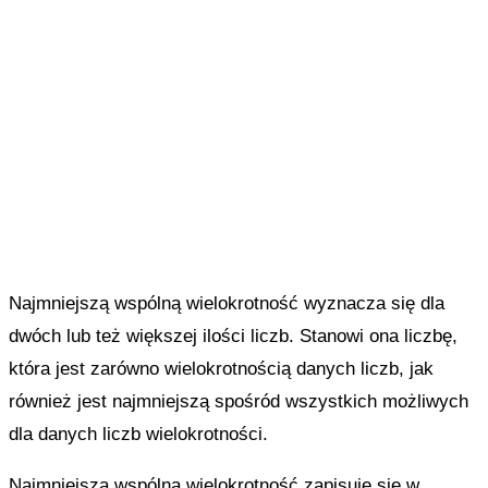
Najmniejszą wspólną wielokrotność wyznacza się dla
dwóch lub też większej ilości liczb. Stanowi ona liczbę,
która jest zarówno wielokrotnością danych liczb, jak
również jest najmniejszą spośród wszystkich możliwych
dla danych liczb wielokrotności.
Najmniejszą wspólną wielokrotność zapisuje się w