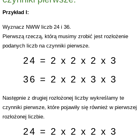
Przykład I:
Wyznacz NWW liczb 24 i 36.
Pierwszą rzeczą, którą musimy zrobić jest rozłożenie
podanych liczb na czynniki pierwsze.
24 = 2 x 2 x 2 x 3
36 = 2 x 2 x 3 x 3
Następnie z drugiej rozłożonej liczby wykreślamy te
czynniki pierwsze, które pojawiły się również w pierwszej
rozłożonej liczbie.
24 = 2 x 2 x 2 x 3