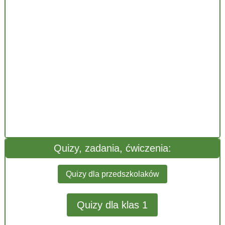
Quizy, zadania, ćwiczenia:
Quizy dla przedszkolaków
Quizy dla klas 1