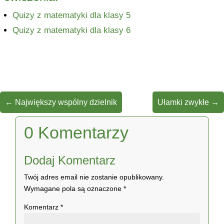
Quizy z matematyki dla klasy 5
Quizy z matematyki dla klasy 6
←
Największy wspólny dzielnik
Ułamki zwykłe
→
0 Komentarzy
Dodaj Komentarz
Twój adres email nie zostanie opublikowany.
Wymagane pola są oznaczone
*
Komentarz
*