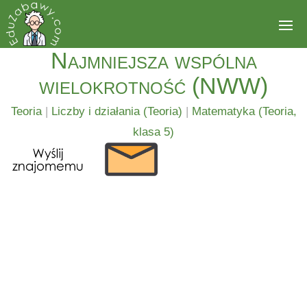
Najmniejsza wspólna
wielokrotność (NWW)
Teoria
|
Liczby i działania (Teoria)
|
Matematyka (Teoria,
klasa 5)