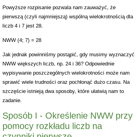
Powyższe rozpisanie pozwala nam zauważyć, że
pierwszą (czyli najmniejszą) wspólną wielokrotnością dla
liczb 4 i 7 jest 28.
NWW (4; 7) = 28
Jak jednak powinniśmy postąpić, gdy musimy wyznaczyć
NWW większych liczb, np. 24 i 36? Odpowiednie
wypisywanie poszczególnych wielokrotności może nam
sprawić wiele trudności oraz pochłonąć dużo czasu. Na
szczęście istnieją dwa sposoby, które ułatwią nam to
zadanie.
Sposób I - Określenie NWW przy
pomocy rozkładu liczb na
czynniki pierwsze.