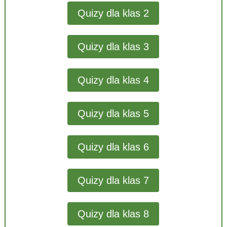
Quizy dla klas 2
Quizy dla klas 3
Quizy dla klas 4
Quizy dla klas 5
Quizy dla klas 6
Quizy dla klas 7
Quizy dla klas 8