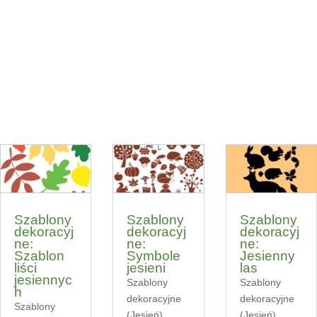
Szablony
Szablony
Szablony
dekoracyj
dekoracyj
dekoracyj
ne:
ne:
ne:
Szablon
Symbole
Jesienny
liści
jesieni
las
jesiennyc
Szablony
Szablony
h
dekoracyjne
dekoracyjne
Szablony
(Jesień)
,
(Jesień)
,