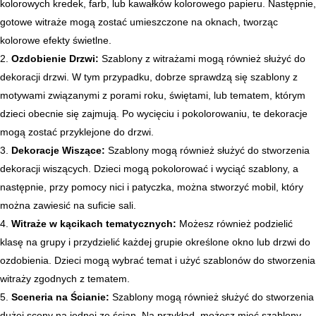
kolorowych kredek, farb, lub kawałków kolorowego papieru. Następnie,
gotowe witraże mogą zostać umieszczone na oknach, tworząc
kolorowe efekty świetlne.
Ozdobienie Drzwi:
Szablony z witrażami mogą również służyć do
dekoracji drzwi. W tym przypadku, dobrze sprawdzą się szablony z
motywami związanymi z porami roku, świętami, lub tematem, którym
dzieci obecnie się zajmują. Po wycięciu i pokolorowaniu, te dekoracje
mogą zostać przyklejone do drzwi.
Dekoracje Wiszące:
Szablony mogą również służyć do stworzenia
dekoracji wiszących. Dzieci mogą pokolorować i wyciąć szablony, a
następnie, przy pomocy nici i patyczka, można stworzyć mobil, który
można zawiesić na suficie sali.
Witraże w kącikach tematycznych:
Możesz również podzielić
klasę na grupy i przydzielić każdej grupie określone okno lub drzwi do
ozdobienia. Dzieci mogą wybrać temat i użyć szablonów do stworzenia
witraży zgodnych z tematem.
Sceneria na Ścianie:
Szablony mogą również służyć do stworzenia
dużej sceny na jednej ze ścian. Na przykład, możesz mieć szablony