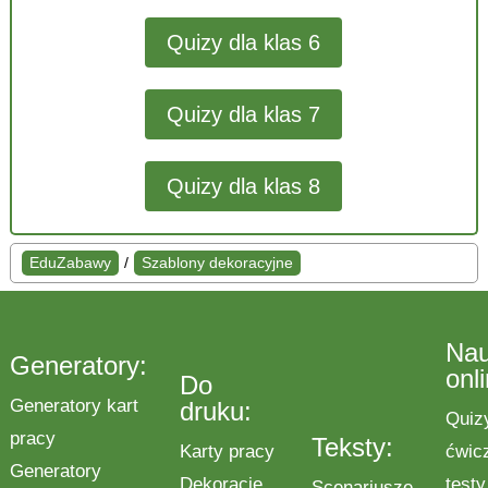
Quizy dla klas 6
Quizy dla klas 7
Quizy dla klas 8
EduZabawy
/
Szablony dekoracyjne
Na
Generatory:
onl
Do
Generatory kart
druku:
Quiz
pracy
Teksty:
Karty pracy
ćwic
Generatory
Dekoracje
testy
Scenariusze