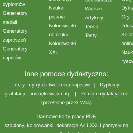
dyplomów
Nauka
Dykt
Wiersze
Generatory
pisania
Gry
Artykuły
medali
Kolorowanki
eduk
Teoria
Generatory
do druku
Kolo
Testy
zaproszeń
Kolorowanki
onlin
Generatory
XXL
Nauk
napisów
ryso
Inne pomoce dydaktyczne:
Litery i cyfry do tworzenia napisów
|
Dyplomy,
gratulacje, podziękowania, itp
|
Pomoce dydaktyczne
(przesłane przez Was)
Darmowe
karty pracy
PDF,
szablony,
kolorowanki
,
dekoracje
A4 i XXL i pomysły na