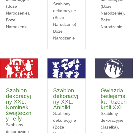
Szablony
(Boże
(Boże
dekoracyjne
Narodzenie)
,
Narodzenie)
,
(Boże
Boże
Boże
Narodzenie)
,
Narodzenie
Narodzenie
Boże
Narodzenie
Szablon
Szablon
Gwiazda
dekoracyj
dekoracyj
betlejems
ny XXL:
ny XXL:
ka i trzech
Kominek
Aniołki
króli XXL
świąteczn
Szablony
Szablony
y i elfy
dekoracyjne
dekoracyjne
Szablony
(Boże
(Jasełka)
,
dekoracyjne