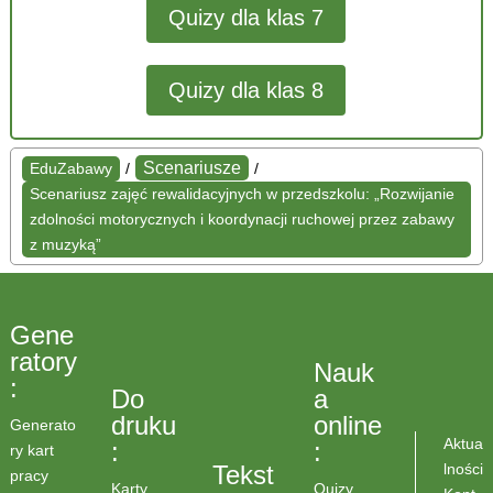
Quizy dla klas 7
Quizy dla klas 8
Scenariusze
EduZabawy
/
/
Scenariusz zajęć rewalidacyjnych w przedszkolu: „Rozwijanie
zdolności motorycznych i koordynacji ruchowej przez zabawy
z muzyką”
Gene
ratory
Nauk
:
Do
a
druku
online
Generato
Aktua
:
:
ry kart
lności
Tekst
pracy
Karty
Quizy,