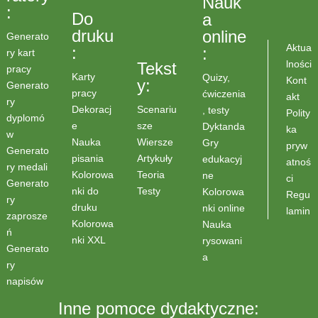
Nauk
:
Do
a
druku
online
Generato
Aktua
:
:
ry kart
lności
Tekst
pracy
Karty
Quizy,
Kont
y:
Generato
pracy
ćwiczenia
akt
ry
Scenariu
Dekoracj
, testy
Polity
dyplomó
sze
e
Dyktanda
ka
w
Wiersze
Nauka
Gry
pryw
Generato
Artykuły
pisania
edukacyj
atnoś
ry medali
Teoria
Kolorowa
ne
ci
Generato
Testy
nki do
Kolorowa
Regu
ry
druku
nki online
lamin
zaprosze
Kolorowa
Nauka
ń
nki XXL
rysowani
Generato
a
ry
napisów
Inne pomoce dydaktyczne: