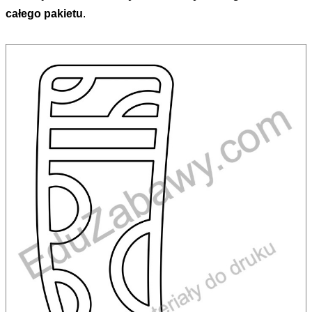
całego pakietu
.