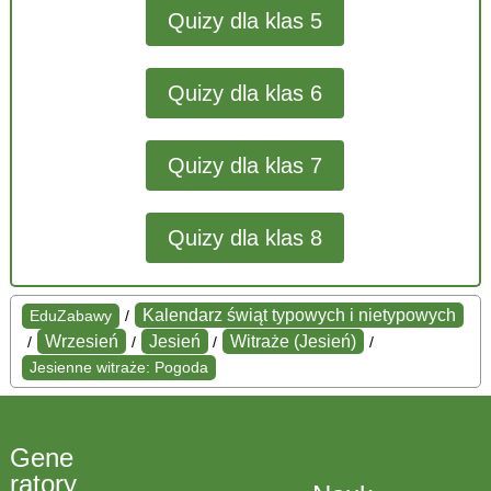
Quizy dla klas 5
Quizy dla klas 6
Quizy dla klas 7
Quizy dla klas 8
Kalendarz świąt typowych i nietypowych
EduZabawy
/
Wrzesień
Jesień
Witraże (Jesień)
/
/
/
/
Jesienne witraże: Pogoda
Gene
ratory