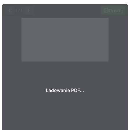
Drukuj
1
/
1
Ładowanie PDF...