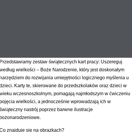
Przedstawiamy zestaw świątecznych kart pracy: Uszereguj
według wielkości – Boże Narodzenie, który jest doskonałym
narzędziem do rozwijania umiejętności logicznego myślenia u
dzieci. Karty te, skierowane do przedszkolaków oraz dzieci w
wieku wczesnoszkolnym, pomagają najmłodszym w ćwiczeniu
pojęcia wielkości, a jednocześnie wprowadzają ich w
świąteczny nastrój poprzez barwne ilustracje
bożonarodzeniowe.
Co znajduje się na obrazkach?