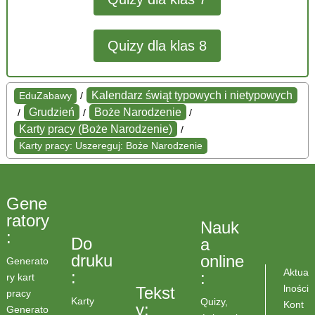
Quizy dla klas 8
Kalendarz świąt typowych i nietypowych
EduZabawy
/
Grudzień
Boże Narodzenie
/
/
/
Karty pracy (Boże Narodzenie)
/
Karty pracy: Uszereguj: Boże Narodzenie
Gene
ratory
Nauk
:
Do
a
druku
online
Generato
Aktua
:
:
ry kart
lności
Tekst
pracy
Karty
Quizy,
Kont
y:
Generato