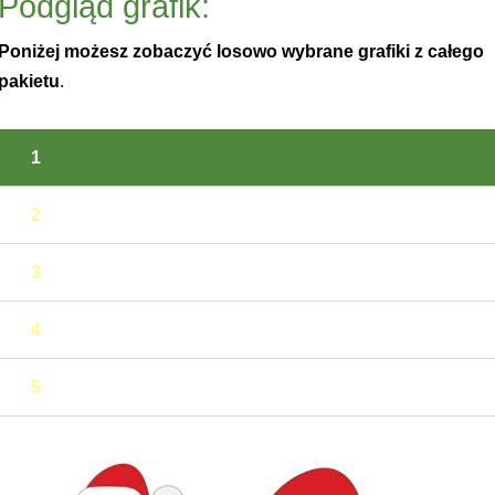
Podgląd grafik:
Poniżej możesz zobaczyć losowo wybrane grafiki z całego
pakietu
.
1
2
3
4
5