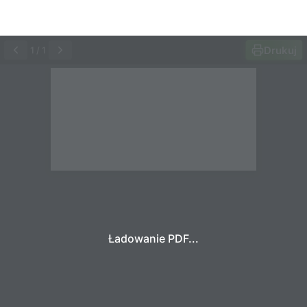
Drukuj
1
/
1
Ładowanie PDF...