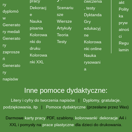
pracy
ćwiczenia
akt
ry
Scenariu
Dekoracj
, testy
Polity
dyplomó
sze
e
Dyktanda
ka
w
Wiersze
Nauka
Gry
pryw
Generato
Artykuły
pisania
edukacyj
atnoś
ry medali
Teoria
Kolorowa
ne
ci
Generato
Testy
nki do
Kolorowa
Regu
ry
druku
nki online
lamin
zaprosze
Kolorowa
Nauka
ń
nki XXL
rysowani
Generato
a
ry
napisów
Inne pomoce dydaktyczne:
Litery i cyfry do tworzenia napisów
|
Dyplomy, gratulacje,
podziękowania, itp
|
Pomoce dydaktyczne
(przesłane przez Was)
Darmowe
karty pracy
PDF, szablony,
kolorowanki
,
dekoracje
A4 i
XXL i pomysły na
prace plastyczne
dla dzieci do drukowania.