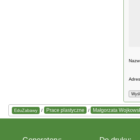
Naz
Adres
Wyśl
Prace plastyczne
Małgorzata Wojkows
EduZabawy
/
/
Generatory:
Do druku: