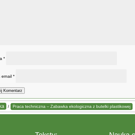
wa
*
 email
*
ij Komentarz
ka
/
Praca techniczna – Zabawka ekologiczna z butelki plastikowej
Teksty:
Nauka o