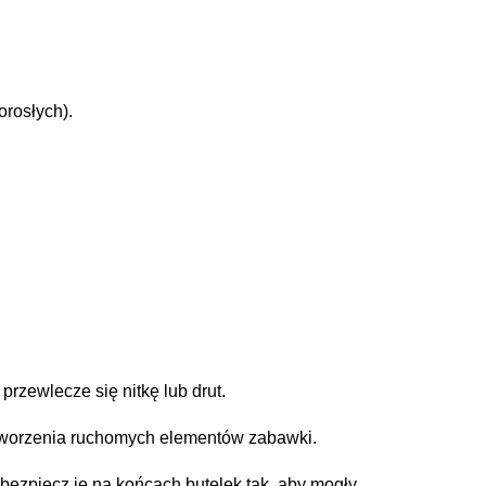
orosłych).
przewlecze się nitkę lub drut.
o stworzenia ruchomych elementów zabawki.
zabezpiecz je na końcach butelek tak, aby mogły