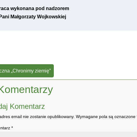
raca wykonana pod nadzorem
Pani Małgorzaty Wojkowskiej
yczna „Chronimy ziemię”
Komentarzy
daj Komentarz
adres email nie zostanie opublikowany.
Wymagane pola są oznaczone
ntarz
*