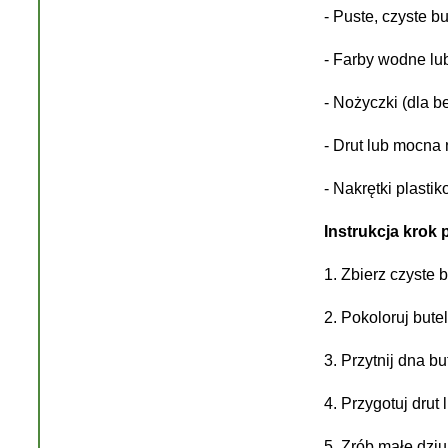
- Puste, czyste b
- Farby wodne lu
- Nożyczki (dla 
- Drut lub mocna 
- Nakrętki plasti
Instrukcja krok 
1. Zbierz czyste b
2. Pokoloruj bute
3. Przytnij dna b
4. Przygotuj drut
5. Zrób małe dziu