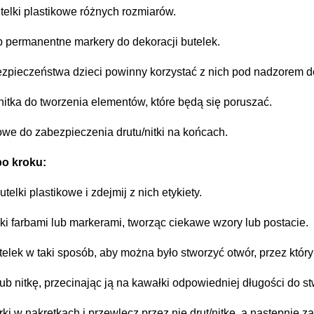
utelki plastikowe różnych rozmiarów.
b permanentne markery do dekoracji butelek.
bezpieczeństwa dzieci powinny korzystać z nich pod nadzorem d
nitka do tworzenia elementów, które będą się poruszać.
kowe do zabezpieczenia drutu/nitki na końcach.
po kroku:
utelki plastikowe i zdejmij z nich etykiety.
lki farbami lub markerami, tworząc ciekawe wzory lub postacie.
utelek w taki sposób, aby można było stworzyć otwór, przez który 
 lub nitkę, przecinając ją na kawałki odpowiedniej długości d
rki w nakrętkach i przewlecz przez nie drut/nitkę, a następnie 