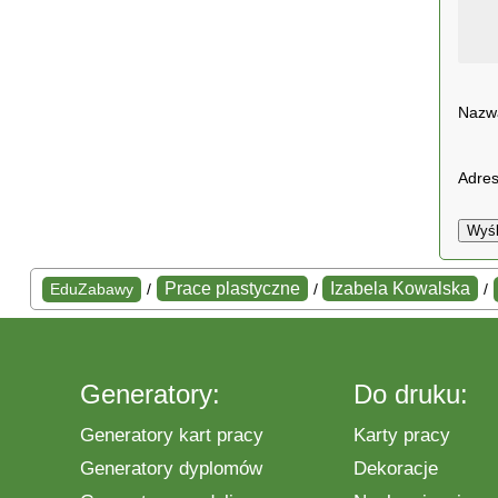
Naz
Adres
Wyśl
Prace plastyczne
Izabela Kowalska
EduZabawy
/
/
/
Generatory:
Do druku:
Generatory kart pracy
Karty pracy
Generatory dyplomów
Dekoracje