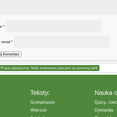
wa
*
 email
*
ij Komentarz
Praca plastyczna: Maki malowane placami za pomocą farb
Teksty:
Nauka o
Scenariusze
Quizy, ćwic
Wiersze
Dyktanda