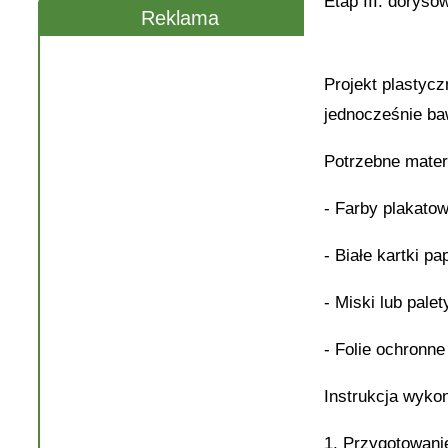
Etap III: doryso
Reklama
Projekt plastyc
jednocześnie ba
Potrzebne mater
- Farby plakato
- Białe kartki pa
- Miski lub palet
- Folie ochronne
Instrukcja wyko
1. Przygotowani