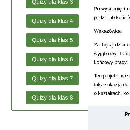
Quizy dla klas 3
Po wyschnięciu 
pędzli lub końc
Quizy dla klas 4
Wskazówka:
Quizy dla klas 5
Zachęcaj dzieci 
wyjątkowy. To ni
Quizy dla klas 6
końcowy pracy.
Ten projekt moż
Quizy dla klas 7
także okazją do
o kształtach
, ko
Quizy dla klas 8
P