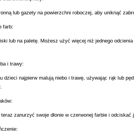
ronną lub gazety na powierzchni roboczej, aby uniknąć zabr
 farb:
iski lub na paletę. Możesz użyć więcej niż jednego odcieni
ba i trawy:
u dzieci najpierw malują niebo i trawę, używając rąk lub pędz
.
aków:
eraz zanurzyć swoje dłonie w czerwonej farbie i odciskać j
ńczenie: