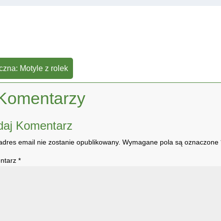
czna: Motyle z rolek
Komentarzy
daj Komentarz
adres email nie zostanie opublikowany.
Wymagane pola są oznaczone
ntarz
*