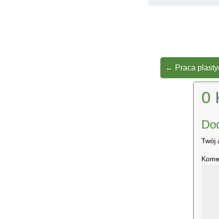
←
Praca plasty
0 
Do
Twój 
Kome