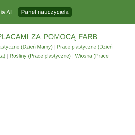
Panel nauczyciela
ia AI
placami za pomocą farb
astyczne (Dzień Mamy)
|
Prace plastyczne (Dzień
ka)
|
Rośliny (Prace plastyczne)
|
Wiosna (Prace