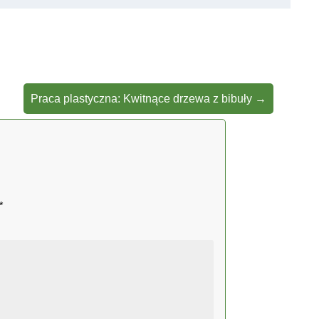
Praca plastyczna: Kwitnące drzewa z bibuły
→
*