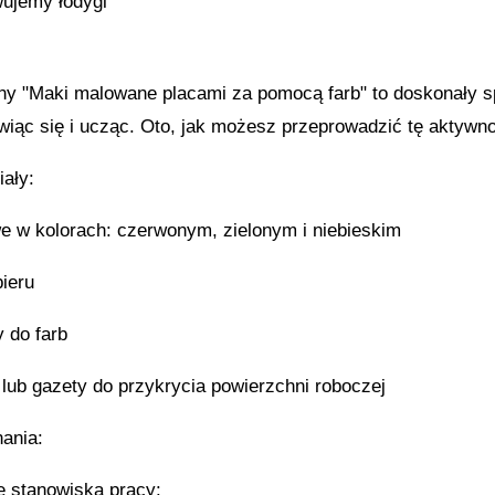
wujemy łodygi
zny "Maki malowane placami za pomocą farb" to doskonały s
wiąc się i ucząc. Oto, jak możesz przeprowadzić tę aktywn
iały:
we w kolorach: czerwonym, zielonym i niebieskim
pieru
y do farb
 lub gazety do przykrycia powierzchni roboczej
nania:
e stanowiska pracy: