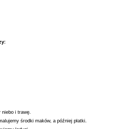
zy:
 niebo i trawę.
malujemy środki maków, a później płatki.