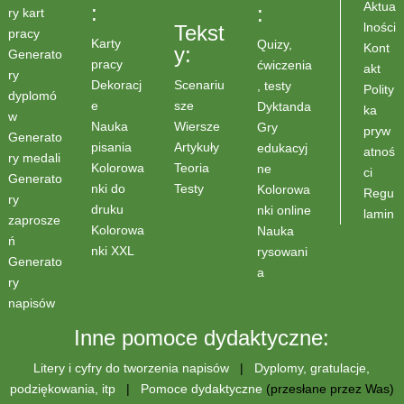
Aktua
:
:
ry kart
lności
Tekst
pracy
Karty
Quizy,
Kont
y:
Generato
pracy
ćwiczenia
akt
ry
Scenariu
Dekoracj
, testy
Polity
dyplomó
sze
e
Dyktanda
ka
w
Wiersze
Nauka
Gry
pryw
Generato
Artykuły
pisania
edukacyj
atnoś
ry medali
Teoria
Kolorowa
ne
ci
Generato
Testy
nki do
Kolorowa
Regu
ry
druku
nki online
lamin
zaprosze
Kolorowa
Nauka
ń
nki XXL
rysowani
Generato
a
ry
napisów
Inne pomoce dydaktyczne:
Litery i cyfry do tworzenia napisów
|
Dyplomy, gratulacje,
podziękowania, itp
|
Pomoce dydaktyczne
(przesłane przez Was)