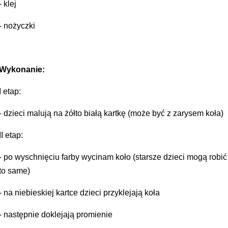
- klej
- nożyczki
Wykonanie:
I etap:
- dzieci malują na żółto białą kartkę (może być z zarysem koła)
II etap:
- po wyschnięciu farby wycinam koło (starsze dzieci mogą robić
to same)
- na niebieskiej kartce dzieci przyklejają koła
- następnie doklejają promienie