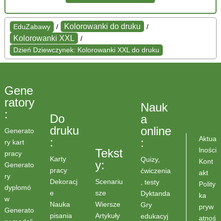
Kolorowanki do druku
EduZabawy
/
/
Kolorowanki XXL
/
Dzień Dziewczynek: Kolorowanki XXL do druku
Gene
ratory
Nauk
:
Do
a
druku
online
Generato
Aktua
:
:
ry kart
lności
Tekst
pracy
Karty
Quizy,
Kont
y:
Generato
pracy
ćwiczenia
akt
ry
Scenariu
Dekoracj
, testy
Polity
dyplomó
sze
e
Dyktanda
ka
w
Wiersze
Nauka
Gry
pryw
Generato
Artykuły
pisania
edukacyj
atnoś