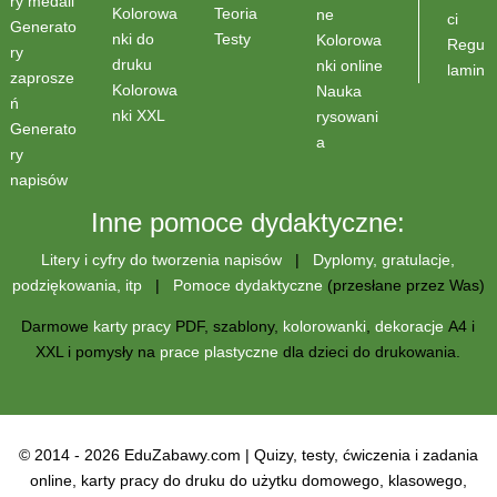
ry medali
Teoria
Kolorowa
ne
ci
Generato
Testy
nki do
Kolorowa
Regu
ry
druku
nki online
lamin
zaprosze
Kolorowa
Nauka
ń
nki XXL
rysowani
Generato
a
ry
napisów
Inne pomoce dydaktyczne:
Litery i cyfry do tworzenia napisów
|
Dyplomy, gratulacje,
podziękowania, itp
|
Pomoce dydaktyczne
(przesłane przez Was)
Darmowe
karty pracy
PDF, szablony,
kolorowanki
,
dekoracje
A4 i
XXL i pomysły na
prace plastyczne
dla dzieci do drukowania.
© 2014 - 2026 EduZabawy.com | Quizy, testy, ćwiczenia i zadania
online, karty pracy do druku do użytku domowego, klasowego,