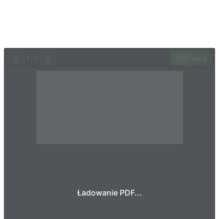
Drukuj
1
/
1
Ładowanie PDF...