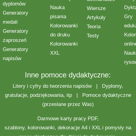
dyplomów
Nauka
Dykt
Wiersze
Generatory
pisania
Gry
Artykuły
medali
Kolorowanki
eduk
Teoria
Generatory
do druku
Kolo
Testy
zaproszeń
Kolorowanki
onlin
Generatory
XXL
Nauk
napisów
ryso
Inne pomoce dydaktyczne:
Litery i cyfry do tworzenia napisów
|
Dyplomy,
gratulacje, podziękowania, itp
|
Pomoce dydaktyczne
(przesłane przez Was)
Darmowe
karty pracy
PDF,
szablony,
kolorowanki
,
dekoracje
A4 i XXL i pomysły na