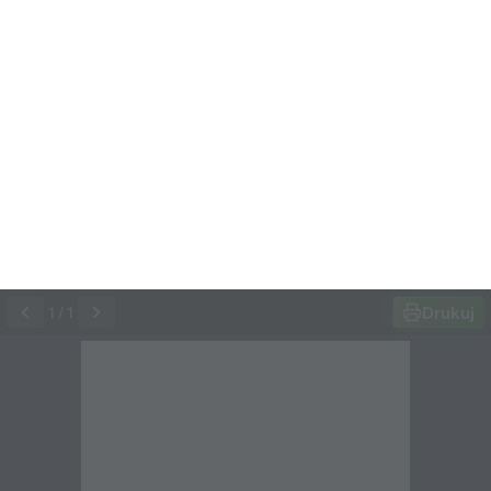
Drukuj
1
/
1