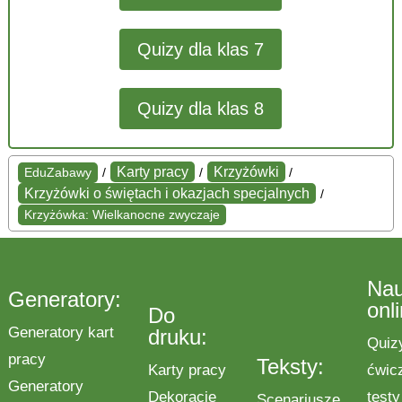
Quizy dla klas 7
Quizy dla klas 8
Karty pracy
Krzyżówki
EduZabawy
/
/
/
Krzyżówki o świętach i okazjach specjalnych
/
Krzyżówka: Wielkanocne zwyczaje
Na
Generatory:
onl
Do
Generatory kart
druku:
Quiz
pracy
Teksty:
Karty pracy
ćwic
Generatory
Dekoracje
testy
Scenariusze