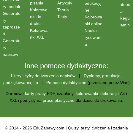
Artykuły
pisania
edukacyj
atnoś
ry medali
Teoria
Kolorowa
ne
ci
Generato
Testy
nki do
Kolorowa
Regu
ry
druku
nki online
lamin
zaprosze
Kolorowa
Nauka
ń
nki XXL
rysowani
Generato
a
ry
napisów
Inne pomoce dydaktyczne:
Litery i cyfry do tworzenia napisów
|
Dyplomy, gratulacje,
podziękowania, itp
|
Pomoce dydaktyczne
(przesłane przez Was)
Darmowe
karty pracy
PDF, szablony,
kolorowanki
,
dekoracje
A4 i
XXL i pomysły na
prace plastyczne
dla dzieci do drukowania.
© 2014 - 2026 EduZabawy.com | Quizy, testy, ćwiczenia i zadania