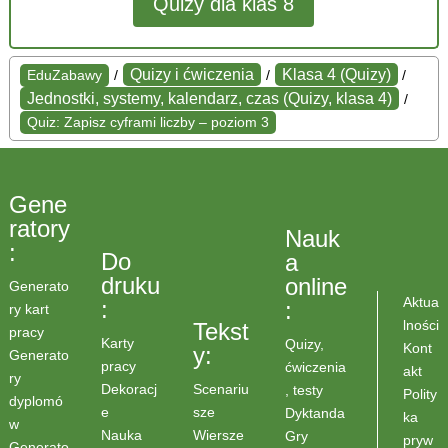
Quizy dla klas 8
Quizy i ćwiczenia
Klasa 4 (Quizy)
EduZabawy
/
/
/
Jednostki, systemy, kalendarz, czas (Quizy, klasa 4)
/
Quiz: Zapisz cyframi liczby – poziom 3
Gene
ratory
Nauk
:
Do
a
druku
online
Generato
Aktua
:
:
ry kart
lności
Tekst
pracy
Karty
Quizy,
Kont
y:
Generato
pracy
ćwiczenia
akt
ry
Scenariu
Dekoracj
, testy
Polity
dyplomó
sze
e
Dyktanda
ka
w
Wiersze
Nauka
Gry
pryw
Generato