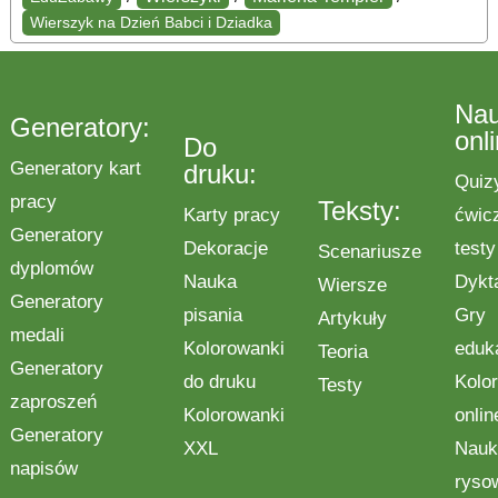
Wierszyk na Dzień Babci i Dziadka
Na
Generatory:
onl
Do
Generatory kart
druku:
Quiz
pracy
Teksty:
Karty pracy
ćwic
Generatory
Dekoracje
testy
Scenariusze
dyplomów
Nauka
Dykt
Wiersze
Generatory
pisania
Gry
Artykuły
medali
Kolorowanki
eduk
Teoria
Generatory
do druku
Kolo
Testy
zaproszeń
Kolorowanki
onlin
Generatory
XXL
Nauk
napisów
ryso