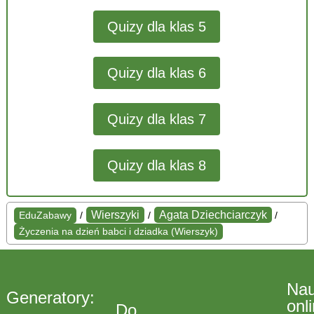
Quizy dla klas 5
Quizy dla klas 6
Quizy dla klas 7
Quizy dla klas 8
Wierszyki
Agata Dziechciarczyk
EduZabawy
/
/
/
Życzenia na dzień babci i dziadka (Wierszyk)
Na
Generatory:
onl
Do