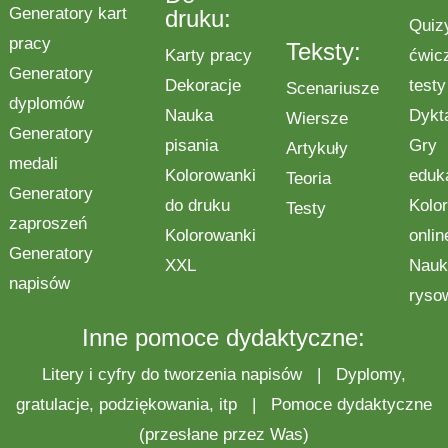
Generatory kart
druku:
Quiz
pracy
Teksty:
Karty pracy
ćwic
Generatory
Dekoracje
testy
Scenariusze
dyplomów
Nauka
Dykt
Wiersze
Generatory
pisania
Gry
Artykuły
medali
Kolorowanki
eduk
Teoria
Generatory
do druku
Kolo
Testy
zaproszeń
Kolorowanki
onlin
Generatory
XXL
Nauk
napisów
ryso
Inne pomoce dydaktyczne:
Litery i cyfry do tworzenia napisów
|
Dyplomy,
gratulacje, podziękowania, itp
|
Pomoce dydaktyczne
(przesłane przez Was)