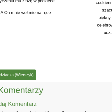
yczenia mu złożę w podzięce
codzienn
szacu
A On mnie weźmie na ręce
piękny
celebro
uczą
dziadka (Wierszyk)
Komentarzy
daj Komentarz