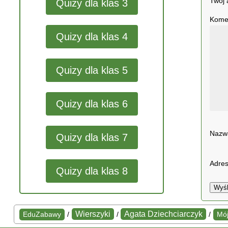
Twój 
Quizy dla klas 3
Kome
Quizy dla klas 4
Quizy dla klas 5
Quizy dla klas 6
Naz
Quizy dla klas 7
Adres
Quizy dla klas 8
Wyśl
Wierszyki
Agata Dziechciarczyk
EduZabawy
/
/
/
Mój