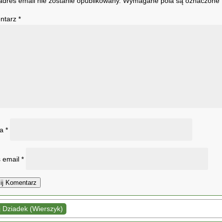
adres email nie zostanie opublikowany.
Wymagane pola są oznaczone
ntarz
*
wa
*
 email
*
ij Komentarz
 Dziadek (Wierszyk)