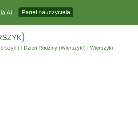
Panel nauczyciela
ia AI
rszyk)
ierszyki)
|
Dzień Rodziny (Wierszyki)
|
Wierszyki