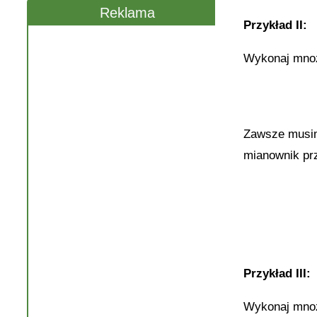
Reklama
Przykład II:
Wykonaj mnoz
Zawsze musimy
mianownik pr
Przykład III:
Wykonaj mnoz