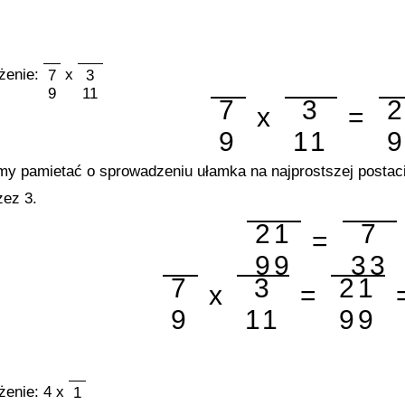
̇enie:
x
7
3
9
11
7
3
x
=
9
11
 pamietać o sprowadzeniu ułamka na najprostszej postaci -
zez 3.
21
7
=
99
33
7
3
21
x
=
9
11
99
̇enie: 4 x
1