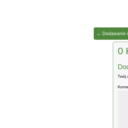
←
Dodawanie i
0 
Do
Twój 
Kome