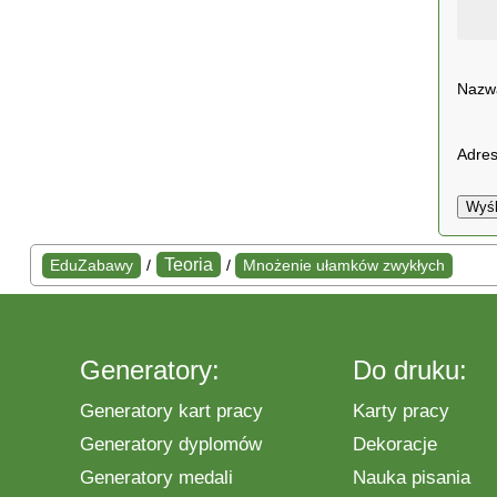
Naz
Adres
Wyśl
Teoria
EduZabawy
/
/
Mnożenie ułamków zwykłych
Generatory:
Do druku:
Generatory kart pracy
Karty pracy
Generatory dyplomów
Dekoracje
Generatory medali
Nauka pisania