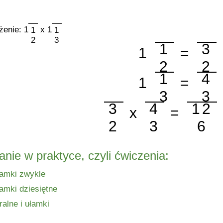
̇enie: 1
x 1
1
1
2
3
1
3
1
=
2
2
1
4
1
=
3
3
3
4
12
x
=
2
3
6
nie w praktyce, czyli ćwiczenia:
łamki zwykle
amki dziesiętne
ralne i ułamki