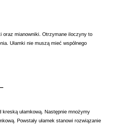
ki oraz mianowniki. Otrzymane iloczyny to
nia. Ułamki nie muszą mieć wspólnego
3
8
d kreską ułamkową. Następnie mnożymy
mkową. Powstały ułamek stanowi rozwiązanie