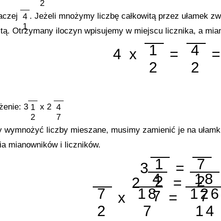
2
naczej
. Jeżeli mnożymy liczbę całkowitą przez ułamek zw
4
1
witą. Otrzymany iloczyn wpisujemy w miejscu licznika, a m
1
4
4 x
=
=
2
2
̇enie: 3
x 2
1
4
2
7
y wymnożyć liczby mieszane, musimy zamienić je na ułam
a mianowników i liczników.
1
7
3
=
4
18
2
2
2
=
7
18
126
7
7
x
=
2
7
14