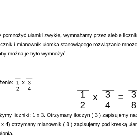
y pomnożyć ułamki zwykłe, wymnażamy przez siebie liczni
icznik i mianownik ułamka stanowiącego rozwiązanie mnoże
by można je było wymnożyć.
̇enie:
x
1
3
2
4
1
3
x
=
2
4
̇ymy liczniki: 1 x 3. Otrzymany iloczyn ( 3 ) zapisujemy na
 x 4) otrzymany mianownik ( 8 ) zapisujemy pod kreską uła
łania.