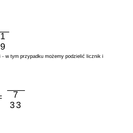
21
99
 w tym przypadku możemy podzielić licznik i
7
=
33