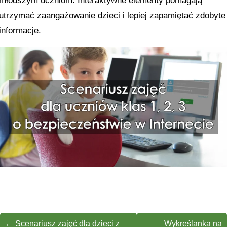
młodszym uczniom. Interaktywne elementy pomagają
utrzymać zaangażowanie dzieci i lepiej zapamiętać zdobyte
informacje.
←
Scenariusz zajęć dla dzieci z
Wykreślanka na