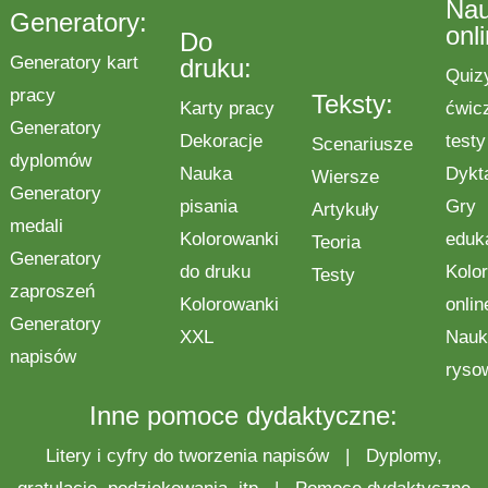
Na
Generatory:
onl
Do
Generatory kart
druku:
Quiz
pracy
Teksty:
Karty pracy
ćwic
Generatory
Dekoracje
testy
Scenariusze
dyplomów
Nauka
Dykt
Wiersze
Generatory
pisania
Gry
Artykuły
medali
Kolorowanki
eduk
Teoria
Generatory
do druku
Kolo
Testy
zaproszeń
Kolorowanki
onlin
Generatory
XXL
Nauk
napisów
ryso
Inne pomoce dydaktyczne:
Litery i cyfry do tworzenia napisów
|
Dyplomy,