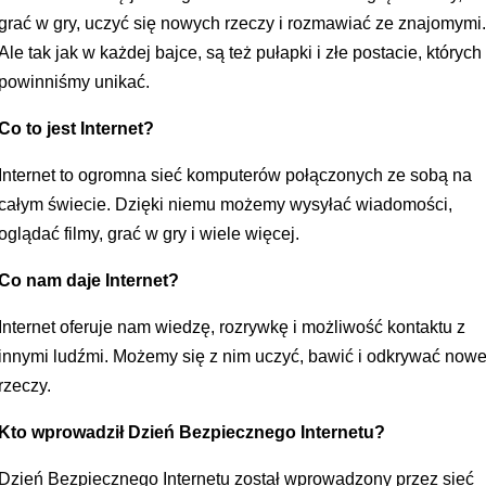
grać w gry, uczyć się nowych rzeczy i rozmawiać ze znajomymi
Ale tak jak w każdej bajce, są też pułapki i złe postacie, których
powinniśmy unikać.
Co to jest Internet?
Internet to ogromna sieć komputerów połączonych ze sobą na
całym świecie. Dzięki niemu możemy wysyłać wiadomości,
oglądać filmy, grać w gry i wiele więcej.
Co nam daje Internet?
Internet oferuje nam wiedzę, rozrywkę i możliwość kontaktu z
innymi ludźmi. Możemy się z nim uczyć, bawić i odkrywać now
rzeczy.
Kto wprowadził Dzień Bezpiecznego Internetu?
Dzień Bezpiecznego Internetu został wprowadzony przez sieć