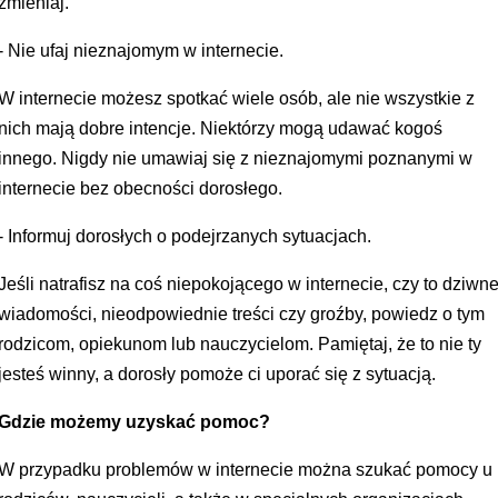
zmieniaj.
- Nie ufaj nieznajomym w internecie.
W internecie możesz spotkać wiele osób, ale nie wszystkie z
nich mają dobre intencje. Niektórzy mogą udawać kogoś
innego. Nigdy nie umawiaj się z nieznajomymi poznanymi w
internecie bez obecności dorosłego.
- Informuj dorosłych o podejrzanych sytuacjach.
Jeśli natrafisz na coś niepokojącego w internecie, czy to dziwn
wiadomości, nieodpowiednie treści czy groźby, powiedz o tym
rodzicom, opiekunom lub nauczycielom. Pamiętaj, że to nie ty
jesteś winny, a dorosły pomoże ci uporać się z sytuacją.
Gdzie możemy uzyskać pomoc?
W przypadku problemów w internecie można szukać pomocy u