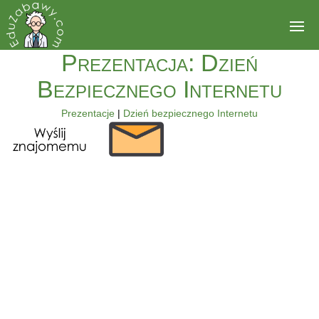
Prezentacja: Dzień
Bezpiecznego Internetu
Prezentacje
|
Dzień bezpiecznego Internetu