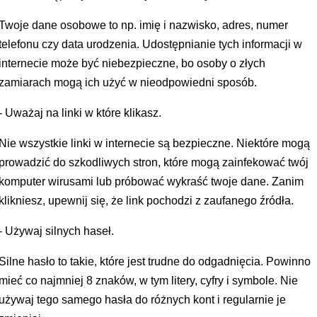
Twoje dane osobowe to np. imię i nazwisko, adres, numer
telefonu czy data urodzenia. Udostępnianie tych informacji w
internecie może być niebezpieczne, bo osoby o złych
zamiarach mogą ich użyć w nieodpowiedni sposób.
- Uważaj na linki w które klikasz.
Nie wszystkie linki w internecie są bezpieczne. Niektóre mogą
prowadzić do szkodliwych stron, które mogą zainfekować twój
komputer wirusami lub próbować wykraść twoje dane. Zanim
klikniesz, upewnij się, że link pochodzi z zaufanego źródła.
- Używaj silnych haseł.
Silne hasło to takie, które jest trudne do odgadnięcia. Powinno
mieć co najmniej 8 znaków, w tym litery, cyfry i symbole. Nie
używaj tego samego hasła do różnych kont i regularnie je