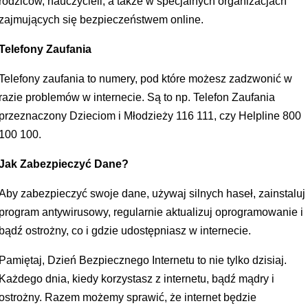
rodziców, nauczycieli, a także w specjalnych organizacjach
zajmujących się bezpieczeństwem online.
Telefony Zaufania
Telefony zaufania to numery, pod które możesz zadzwonić w
razie problemów w internecie. Są to np. Telefon Zaufania
przeznaczony Dzieciom i Młodzieży 116 111, czy Helpline 800
100 100.
Jak Zabezpieczyć Dane?
Aby zabezpieczyć swoje dane, używaj silnych haseł, zainstaluj
program antywirusowy, regularnie aktualizuj oprogramowanie i
bądź ostrożny, co i gdzie udostępniasz w internecie.
Pamiętaj, Dzień Bezpiecznego Internetu to nie tylko dzisiaj.
Każdego dnia, kiedy korzystasz z internetu, bądź mądry i
ostrożny. Razem możemy sprawić, że internet będzie