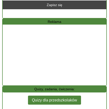
Reklama
Quizy, zadania, ćwiczenia:
Quizy dla przedszkolaków