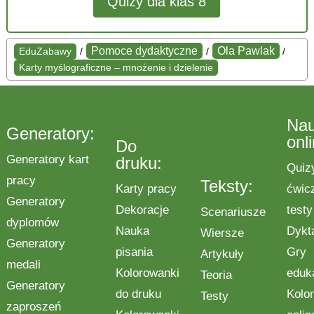
Quizy dla klas 8
Pomoce dydaktyczne
Ola Pawlak
EduZabawy
/
/
/
Karty myślograficzne – mnożenie i dzielenie
Na
Generatory:
onl
Do
Generatory kart
druku:
Quiz
pracy
Teksty:
Karty pracy
ćwic
Generatory
Dekoracje
testy
Scenariusze
dyplomów
Nauka
Dykt
Wiersze
Generatory
pisania
Gry
Artykuły
medali
Kolorowanki
eduk
Teoria
Generatory
do druku
Kolo
Testy
zaproszeń