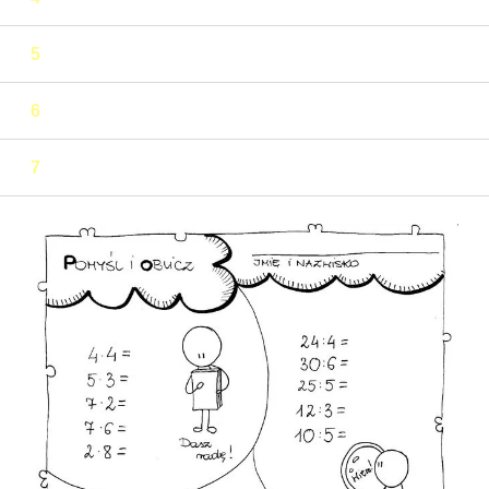
5
6
7