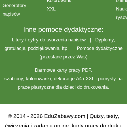
Kolorowanki
onlin
Generatory
XXL
Nauk
napisów
ryso
Inne pomoce dydaktyczne:
Litery i cyfry do tworzenia napisów
|
Dyplomy,
gratulacje, podziękowania, itp
|
Pomoce dydaktyczne
(przesłane przez Was)
Darmowe
karty pracy
PDF,
szablony,
kolorowanki
,
dekoracje
A4 i XXL i pomysły na
prace plastyczne
dla dzieci do drukowania.
© 2014 - 2026 EduZabawy.com | Quizy, testy,
ćwiczenia i zadania online, karty pracy do druku